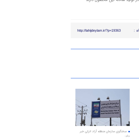
ه :
http://lahijdeylam.ir/?p=19363
سخنگوی سازمان منطقه آزاد انزلی خبر
داد: