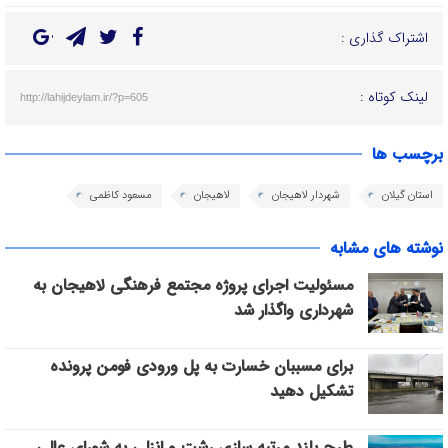
اشتراک گذاری :
لینک کوتاه :
http://lahijdeylam.ir/?p=605
برچسب ها
استان گیلان
شهردار لاهیجان
لاهیجان
مسعود کاظمی
نوشته های مشابه
مسئولیت اجرای پروژه مجتمع فرهنگی لاهیجان به
شهرداری واگذار شد
برای مسببان خسارت به پل ورودی فومن پرونده
تشکیل دهید
طرح بلند مرتبه‌ سازی رشت و انزلی به شورای عالی