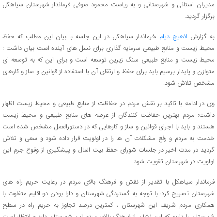
مدیران استانی و شهرستانی و به ریاست محمود صوفی فرماندار شهرستان سیاهکل
برگزار گردید.
به گزارش
لاهیج دیلم
،فرماندار سیاهکل در این جلسه با بیان این مطلب که حفظ
محیط زیست و منابع طبیعی سرمایه گذاری برای نسل های آینده است بیان داشت :
محیط زیست و منابع طبیعی سنگ زیرین توسعه است و برای این که به توسعه ای
متوازن و پایدار برسیم باید برای حفظ و ارتقای آن با استفاده از قوانین و ساز و کارهای
مشخص تلاش شود.
وی در ادامه با تاکید بر نقش مردم در حفاظت از منابع طبیعی و محیط زیست اظهار
داشت: مردم بهترین حفاظت کنندگان از عرصه های منابع طبیعی و محیط زیست
هستند و باید با اجرای قوانین و ساز و کارهایی که در دستورالعمل مشخص شده است
خدمت به مردم و رفع مشکلات آن ها را در اولویت قرار داده شود و سعی و تلاش
گردید در مدت اخیر در جلسات شورای حفظ بیت المال و پیشگیری از وقوع جرم این
اولویت در شهرستان تقویت شود.
فرماندار سیاهکل با تقدیر از نقش و فرهنگ بالای مردم در رعایت حریم راه های
شهرستان تصریح کرد: با توجه به گستردگی شهرستان و دارا بودن دو اقلیم متفاوت با
همکاری مردم شریف این شهرستان ، کمترین درصد تجاوز به حریم راه در سطح
شهرستان را داریم که این نشان از فرهنگ بالای مردم این شهرستان دارد و انتظار است