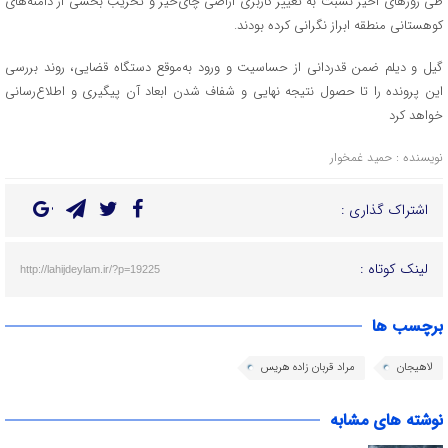
طی روزهای اخیر نسبت به تغییر کاربری اراضی چای‌خیز و تخریب بخشی از دامنه‌های
کوهستانی منطقه ابراز نگرانی کرده بودند.
گیل و دیلم ضمن قدردانی از حساسیت و ورود به‌موقع دستگاه قضایی، روند بررسی
این پرونده را تا حصول نتیجه نهایی و شفاف شدن ابعاد آن پیگیری و اطلاع‌رسانی
خواهد کرد
نویسنده : حمید غمخوار
اشتراک گذاری :
لینک کوتاه :
http://lahijdeylam.ir/?p=19225
برچسب ها
لاهیجان
مراد قربان زاده هریس
نوشته های مشابه