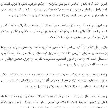
ایران اظهار کرد: قانون اساسی کشورمان برگرفته از احکام شرعی، دینی و عرفی است و
امام راحل بر اساس سیره علوی، نظام‌نامه حکومتی را ترسیم کردند که به تعبیر من،
همان قانون اساسی امیرالمومنین (ع) بود و وظایف حکمرانان را مشخص می‌کرد.
وی افزود: در این نظام، سه قوه مقننه، مجریه و قضاییه عهده‌دار حکمرانی هستند که بر
اساس اصل ۱۵۶ قانون اساسی، قوه قضاییه به‌عنوان قوه‌ای مستقل، پشتیبان حقوق
فردی و اجتماعی و مسئول تحقق عدالت است.
بازرس کل گیلان با تأکید بر اصل ۱۷۴ قانون اساسی، نظارت بر حسن اجرای قوانین را
وظیفه ذاتی سازمان بازرسی دانست و تصریح کرد: سازمان بازرسی یک نهاد نظارتی
مستقل است که بر اساس قانون اساسی، مسئولیت نظارت بر اجرای صحیح قوانین در
همه دستگاه‌های اجرایی را بر عهده دارد.
وی در ادامه با اشاره به رویکرد نظارتی این سازمان در حوزه معیشت مردم، گفت: قائد
شهید امت بارها بر جدی‌گرفتن معیشت مردم تأکید کرده‌اند و از آنجایی که معیشت در
کنار امنیت و درمان، سه مؤلفه اصلی حیات بشر را تشکیل می‌دهد.
وی ادامه داد :سازمان بازرسی استان گیلان نظارت میدانی مستمری بر گمرکات آستارا،
انزلی و کاسپین داشته است تا کالاهای اساسی نظیر گندم، برنج، روغن، حبوبات و
نهاده‌های دامی با سرعت ترخیص و به نقاط مورد نیاز کشور ارسال شوند.