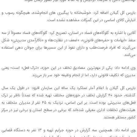
بازرس کل گیلان اضافه کرد: خوشبختانه با پیگیری‌ های انجام‌شده، هیچگونه رسوب و
انبارش کالای اساسی در این گمرکات مشاهده نشده است.
آقایی با اشاره به گلوگاه‌های فساد در استان، تصریح کرد: گلوگاه‌های فساد معمولاً از سه
منفذ «ابهامات و حفره‌های قانونی»، «ضعف در نظارت‌ها» و «ناکارآمدی مدیریتی» شکل
می‌گیرند که افراد فرصت‌طلب و دارای نفوذ از این مسیرها برای جولان‌ دهی استفاده
می‌کنند.
وی ادامه داد: یکی از مهم‌ترین مصادیق تخلف در این حوزه، «ترک فعل» است؛ یعنی
مدیری که تکلیف قانونی دارد، اما از انجام وظیفه خود سر باز می‌زند.
بازرس کل گیلان با اعلام آمار عملکرد یک‌ ساله این سازمان افزود: در طول یک سال
گذشته، حدود ۴۰ گزارش تخلف در حوزه‌های مختلف تهیه شده که عمدتاً ناظر بر ترک
فعل‌های مدیریتی بوده است. بر این اساس، نزدیک به ۴۵ نفر از مدیران متخلف به
هیئت‌های تخلفات اداری معرفی شده‌اند که برخی در سطح استان و برخی نیز در مرکز
کشور مستقر هستند.
وی ادامه داد: همچنین سه گزارش در حوزه جرایم تهیه و ۱۳ نفر به دستگاه قضایی