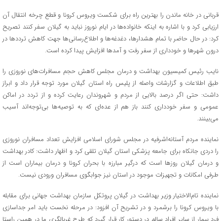
قربانی در خانه‌ ماندن را بهترین راه برای شکست ویروس کرونا و قطع چرخه انتقال آن
ارزیابی کرد و با اشاره به اینکه خانواده‌ها در ایام نوروز نباید به گیلان سفر کنند تصریح
کرد: در حال حاضر با تمام هشدارها، دغدغه‌ها و اطلاع‌رسانی‌ها جهت کاهش ترددها در
درون شهرها و خودداری از سفر رفت و آمدها افزایش پیدا کرده است.
نایب رئیس کمیسیون بهداشت و درمان مجلس کاهش حجم مسافرات‌های نوروزی را
طبق اطلاعات و گزارشات واصله از پلیس راه استان گیلان مورد توجه قرار داد و ابراز
داشت: حتی اگر درصد بالایی از مردم و شهروندان رعایت کرده و از تردد در اماکن
عمومی و سفر خودداری کنند باز هم از عده‌ای که به توصیه‌ها بی‌توجه‌اند آسیب
می‌بینند.
نماینده مردم آستانه‌اشرفیه در مجلس شورای اسلامی افزایش تعداد مسافران نوروزی
را دردی جانکاه برای جامعه پزشکی استان گیلان تلقی کرد و اظهار داشت: کادر بهداشت
و درمان گیلان روزها است که درگیر مبارزه با بحران کرونا و درمان بیماران است از
طرفی امکانات و تجهیزات موجود در استان نیز جوابگوی مسافران ورودی نیست.
نماینده تام‌الاختیار وزیر بهداشت در گیلان پروتکل سازمان بهداشت جهانی برای مقابله
با ویروس کرونا را برشمرد و در تشریح آن افزود: در مرحله نخست باید امر جداسازی
فرد بیمار از سایر افراد سالم در دستور کار قرار گیرد که طرح غربالگری ما در همین راستا