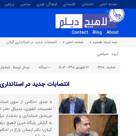
صفحه اصلی
اجتماعی
اقتصادی
فرهنگی هنری
سیاسی
ورزشی
تصویری
Contact
Blog
About
شما اینجا هستید »
صفحه اصلی »
انتصابات جدید در استانداری گیلان
گروه :
سیاسی
شناسه :
۱۴۴۸
۱۷ شهریور ۱۳۹۸ - ۵:۰۳
۰
دیدگاه
ارسال توسط :
غمخوار
انتصابات جدید در استانداری 
با صدور احکامی از سوی استاند
تقسیمات کشوری، مدیرکل دفتر است
غیرعامل استانداری و بخشدار مر
به گزارش پایگاه خبری لاهیج دیلم 
گیلان؛ دکتر ارسلان زارع در احکام