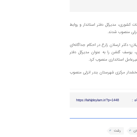
ت کشوری، مدیرکل دفتر استاندار و روابط
نزلی منصوب شدند.
لان؛ دکتر ارسلان زارع در احکام جداگانه‌ای
، یوسف گلشن را به عنوان مدیرکل دفتر
یرعامل استانداری منصوب کرد.
خشدار مرکزی شهرستان بندر انزلی منصوب
ه :
https://lahijdeylam.ir/?p=1448
ان
رشت