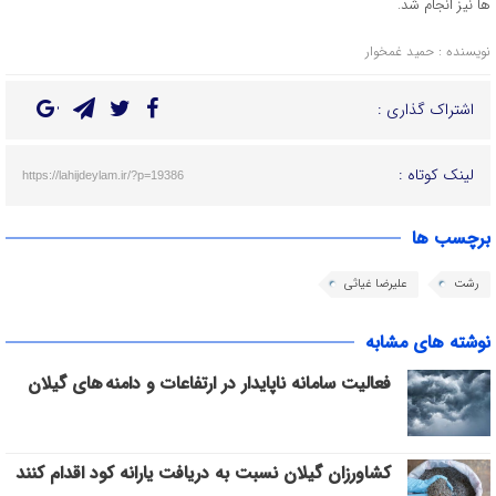
ها نیز انجام شد.
نویسنده : حمید غمخوار
اشتراک گذاری :
لینک کوتاه :
https://lahijdeylam.ir/?p=19386
برچسب ها
رشت
علیرضا غیاثی
نوشته های مشابه
فعالیت سامانه ناپایدار در ارتفاعات و دامنه های گیلان
کشاورزان گیلان نسبت به دریافت یارانه کود اقدام کنند