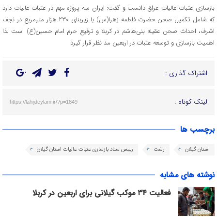
بازسازی عتبات عالیات عراق دانست و گفت: ایران سه پروژه مهم در عتبات عالیات دارد
که شامل تکمیل صحن حضرت فاطمه زهرا(س) با زیربنای ۲۳۰ هزار مترمربع در نجف
اشرف، احداث صحن عقیله بنی‌هاشم در کربلا و ترفیع حرم امام حسین(ع) است لذا
اهمیت بازسازی و توسعه عتبات در اربعین مد نظر قرار گیرد
اشتراک گذاری :
لینک کوتاه :
https://lahijdeylam.ir/?p=1849
برچسب ها
استان گیلان
رشت
رییس ستاد بازسازی عتبات عالیات استان گیلان
نوشته های مشابه
فعالیت ۳۴ موکب گیلانی برای اربعین در کربلا