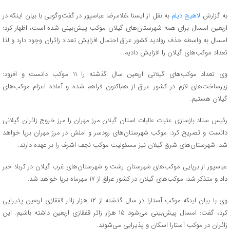
به گزارش
لاهیج دیلم
به نقل از ایسنا ،غلامرضا عباسپور در گفت وگویی با بیان اینکه در
اربعین امسال برای همه شهرستان‌های گیلان موکب پیش‌بینی شده است، اظهار کرد:
امسال به واسطه حذف روادید کشور عراق احتمال افزایش تعداد زائران وجود دارد و لذا
تعداد موکب‌های گیلان را افزایش دادیم.
وی تعداد موکب‌های گیلانی اربعین سال گذشته را ۱۱ موکب دانست و افزود:
زیرساخت‌های لازم در کشور عراق از هم‌اکنون فراهم شده و آماده اعزام موکب‌های
گیلان هستیم.
رئیس ستاد بازسازی عتبات عالیات استان گیلان مرز مهران را مرز خروج زائران گیلانی
دانست و تصریح کرد: موکب شهرستان‌های رودسر و املش در مرز مهران برپا خواهد
شد. شهرستان‌های شرق گیلان نیز مسئولیت موکب نجف اشرف را بر عهده دارند.
عباسپور از برپایی موکب‌های شهرستان رشت و شهرستان‌های غرب گیلان در کربلا خبر
داد و متذکر شد: موکب‌های گیلان در کشور عراق از ۱۷ مهرماه برپا خواهد شد.
وی با بیان اینکه موکب آستارا در سال گذشته از ۱۲ هزار زائر قفقازی اربعین پذیرایی
کرد، گفت: امسال پیش‌بینی می‌شود ۱۵ هزار زائر قفقازی اربعین داشته باشیم. این
زائران در موکب آستارا اسکان و پذیرایی می‌شوند.