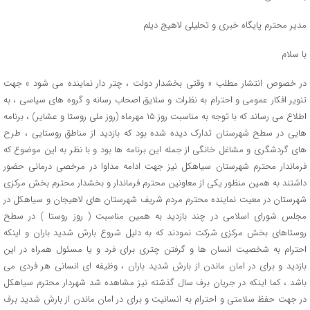
مدیر محترم پایگاه خبری و تحلیلی لاهیج دیلم
با سلام
در خصوص انتشار مطلب « وقتی بخشدار دولت ، چتر دار نماینده می شود » جهت
تنویر افکار عمومی و احترام به نظرات و سلایق اصحاب رسانه و گروه های سیاسی ، به
اطلاع می رساند که با توجه به مناسبت روز ۱۵ مهرماه (روز ملی روستا و عشایر) ، برنامه
هایی در سطح شهرستان تدارک دیده شده بود که بازدید از مناطق روستایی ، طرح
های گردشگری و مشاغل خانگی از جمله این برنامه ها بود و با نظر به این موضوع که
فرماندار محترم شهرستان سیاهکل نیز جهت ادامه مداوا در مرخصی درمانی حضور
داشتند به همین منظور یکی از معاونین محترم فرماندار و بخشدار محترم بخش مرکزی
شهرستان در معیت نماینده محترم مردم شریف شهرستان های لاهیجان و سیاهکل در
مجلس شورای اسلامی در چند بازدید به همین مناسبت ( روز روستا ) در سطح
روستاهای بخش مرکزی شرکت نمودند که به دلیل شروع بارش شدید باران و اینکه
احترام به شخصیت انسان ها و گرفتن چتری برای فرد و یا مسئول همراه در این
بازدید و برای در امان ماندن از بارش شدید باران ، وظیفه ای انسانی هر فردی می
باشد ، کما اینکه در جریان برف سال گذشته نیز مشاهده شد شهردار محترم سیاهکل
در جهت حفظ سلامتی و احترام به انسانیت و برای در امان ماندن از بارش شدید برف