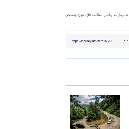
وی با اشاره به وخامت حال ۵۱ بیمار کرونایی در سطح استان گیلان، گفت: ۵۲ بیمار در بخش مراقبت‌های ویژه بستری
ه :
https://lahijdeylam.ir/?p=5341