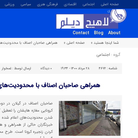
صفحه اصلی
اجتماعی
اقتصادی
فرهنگی هنری
سیاسی
ورزشی
تصویری
Contact
Blog
About
شما اینجا هستید »
صفحه اصلی »
همراهی صاحبان اصناف با محدودیت‌های 
گروه :
اجتماعی
شناسه :
۴۶۷۲
۲۸ مرداد ۱۴۰۰ - ۱۹:۳۴
۰
دیدگاه
ارسال توسط :
غمخوار
همراهی صاحبان اصناف با محدودیت‌های 
صاحبان اصناف در گیلان در دو
کرونایی مغازه هایشان را تعطیل ک
شدن محدودیت‌های اعلام شده از
خبرنگاران حاکی از همراهی و ه
کردن زنجیره کرونا است. طرح مح