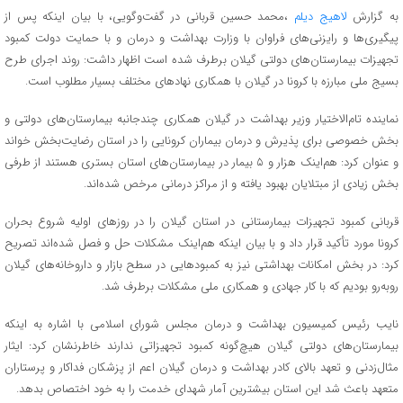
به گزارش
لاهیج دیلم
،محمد حسین قربانی در گفت‌وگویی، با بیان اینکه پس از
پیگیری‌ها و رایزنی‌های فراوان با وزارت بهداشت و درمان و با حمایت دولت کمبود
تجهیزات بیمارستان‌های دولتی گیلان برطرف شده است اظهار داشت: روند اجرای طرح
بسیج ملی مبارزه با کرونا در گیلان با همکاری نهادهای مختلف بسیار مطلوب است.
نماینده تام‌الاختیار وزیر بهداشت در گیلان همکاری چندجانبه بیمارستان‌های دولتی و
بخش خصوصی برای پذیرش و درمان بیماران کرونایی را در استان رضایت‌بخش خواند
و عنوان کرد: هم‌اینک هزار و ۵ بیمار در بیمارستان‌های استان بستری هستند از طرفی
بخش زیادی از مبتلایان بهبود یافته و از مراکز درمانی مرخص شده‌اند.
قربانی کمبود تجهیزات بیمارستانی در استان گیلان را در روزهای اولیه شروع بحران
کرونا مورد تأکید قرار داد و با بیان اینکه هم‌اینک مشکلات حل و فصل شده‌اند تصریح
کرد: در بخش امکانات بهداشتی نیز به کمبودهایی در سطح بازار و داروخانه‌های گیلان
روبه‌رو بودیم که با کار جهادی و همکاری ملی مشکلات برطرف شد.
نایب رئیس کمیسیون بهداشت و درمان مجلس شورای اسلامی با اشاره به اینکه
بیمارستان‌های دولتی گیلان هیچ‌گونه کمبود تجهیزاتی ندارند خاطرنشان کرد: ایثار
مثال‌زدنی و تعهد بالای کادر بهداشت و درمان گیلان اعم از پزشکان فداکار و پرستاران
متعهد باعث شد این استان بیشترین آمار شهدای خدمت را به خود اختصاص بدهد.