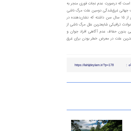
 است که درصورت عدم نجات فوری منجر به
شت جهانی غرق‌شدگی دومین علت مرگ ناشی
از حوادث غیرعمدی در دنیاست، همچنین بیش از نیمی از افراد مغروق کمتر از ۱۵ سال سن داشته که نشان‌دهنده در
وادث ترافیکی شایعترین علل مرگ ناشی از
ی بدون حفاظ، عدم آگاهی افراد جوان و
شایعترین علت در معرض خطر بودن برای غرق
ه :
https://lahijdeylam.ir/?p=178