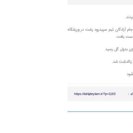
جام آزادگان تیم سپیدرود رشت در ورزشگاه
دست یافت.
اوی بدول گل رسید.
ن پاکدشت شد.
ه :
https://lahijdeylam.ir/?p=1163