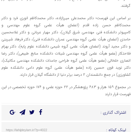
گرفتند.
بر اساس این فهرست؛ دکتر محمدعلی میرزازاده، دکتر محمدکاظم انوری فرد و دکتر
محمدکاظم حسن زاده اقدم (اعضای هیأت علمی گروه علوم مهندسی و
کامپیوتر دانشکده فنی مهندسی شرق گیلان)، دکتر مهیار عربانی و دکتر غلامحسین
حامدی (اعضای هیأت علمی گروه مهندسی عمران دانشکده فنی)، دکتر فرهاد شیرینی
و دکتر مجید آروند (اعضای هیأت علمی گروه شیمی دانشکده علوم پایه)، دکتر بهرام
فلاحتکار (عضو هیأت علمی گروه مهندسی شیلات دانشکده منابع طبیعی)، دکتر رضا
انصاری خلخالی (عضو هیأت علمی گروه طراحی جامدات دانشکده مهندسی مکانیک)،
دکتر نوید قوی حسین زاده (عضو هیأت علمی گروه علوم دامی دانشکده علوم
کشاورزی) در جمع دانشمندان ۲ درصد برتر دنیا از دانشگاه گیلان قرار دارند.
در مجموع ۱۵۹ هزار و ۶۸۳ پژوهشگر در ۲۲ حوزه علمی و ۱۷۶ حوزه تخصصی در این
فهرست قرار دارند
اشتراک گذاری :
لینک کوتاه :
https://lahijdeylam.ir/?p=4022