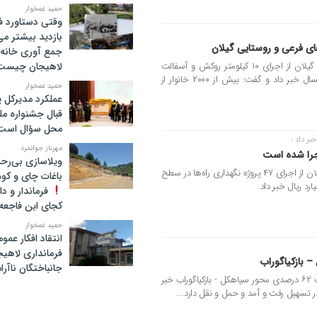
حمید غمخوار
وقتی دستاورد ف
بازدید بیشتر م
جمع آوری خانه 
مدیرکل راهداری و حمل و نقل جاده ای گیلان از اجرای ۱۰ کیلومتر روکش و آسفالت
لاهیجان چیست
راه‌های فرعی و روستایی استان طی امسال خبر داد و گفت: بیش از ۲۰۰۰ خانوار از
حمید غمخوار
عملکرد مدیرکل 
قبال جشنواره م
محل سؤال است
بر داد :
مهرناز جوانمرد
ویلاسازی بی‌رحم
مدیرکل راهداری و حمل‌ونقل جاده‌ای گیلان از اجرای ۴۷ پروژه نگهداری راه‌ها در سطح
باغات چای و کوه
فرماندار و د
کجای این فاجعه ا
حمید غمخوار
انتقاد افکار عم
فرمانداری لاهیج
جانباختگان ناآرا
مدیرکل راه و شهرسازی گیلان از پیشرفت ۶۲ درصدی محور سیاهکل - بازکیاگوراب خبر
ر تسهیل رفت و آمد و حمل و نقل دارد....