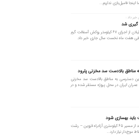
نجا فامیل‌بازی نداریم....
خبر داد :
مدیرکل راهداری و حمل‌ و نقل جاده‌ای گیلان از اجرای ۶۷ کیلومتر روکش آسفالت گرم
ه مناطق بالادست سد مخزنی پلرود
ایگزین دسترسی به مناطق بالادست سد مخزنی
عمران ایران در محل پروژه مستقر شده و در
استاندار گیلان گفت: حدود ۱۵ تا ۲۰ درصد از مسیر ۶۵ کیلومتری آزادراه قزوین – رشت
موج‌دار نیاز دارد....