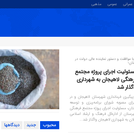
عمرانی
عمومی
مذهبی
ا موافقت و دستور نماینده عالی دولت در
ان؛
ئولیت اجرای پروژه مجتمع
هنگی لاهیجان به شهرداری
گذار شد
 پیگیری فرمانداری شهرستان لاهیجان و در
رای مصوبه شورای برنامه‌ریزی و توسعه
تان، مسئولیت اجرای پروژه مجتمع فرهنگی
بازی دوستانه اقبـــــال امین لا
توزیع ۵۵ درصد کود شیمیایی یا
رستان از اداره‌کل فرهنگ و ارشاد اسلامی
ان به شهرداری لاهیجان واگذار شد....
گیلان
هــــــــــدف کنف گوراب + گ
محبوب
جدید
دیدگاهها