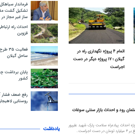
فرماندار سیاهکل
تشکیل گشت مقاب
۱۰ خرداد ۱۴۰۵
ساز غیر مجاز در
احداث راه ارتباط
قزوین
فعالیت 
اتمام ۴ پروژه نگهداری راه در
ساحل گیلان
گیلان ؛ ۱۷ پروژه دیگر در دست
اجراست
پایان برداشت چا
کشور
رفع ضعف فشار 
روستایی لاهیجا
لمان رود و احداث بازار سنتی سوغات
ژه احداث پیاده‌راه سلامت پارک شهید علیپور
یادداشت
جراست...