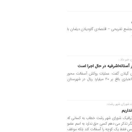
مجتمع تفریحی – اقتصادی گاودیلان دیلمان با
خبر داد :
آستانه‌اشرفیه در حال اجرا است
ی گیلان گفت: عملیات روکش آسفالت محور
رودبنه به انبارسر به طول ۵ کیلومتر با اعتباری بالغ بر ۲۰ میلیارد ریال در شهرستان
ک شورای شهر رشت:
داریم
رافیک شورای شهر رشت خطاب به کسانی که
 دیگر تذکر می دهم کسی حق ندارد به اسم عضو
پس فقط یک کوچه را آسفالت کند بلکه موظف