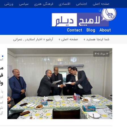
صفحه اصلی
اجتماعی
اقتصادی
فرهنگی هنری
سیاسی
ورزشی
تصویری
Contact
Blog
About
شما اینجا هستید »
صفحه اصلی »
آرشیو »
اخبار اسلایدر
,
عمرانی
۱۲ مرداد ۱۴۰۵
ب
است
مس
فر
وا
با
اج
اس
شه
گیل