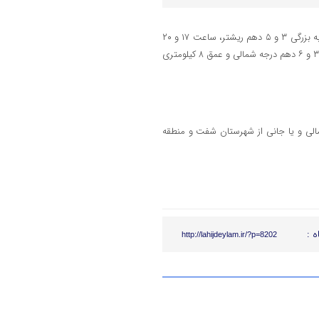
، مرکز ژئوفیزیک دانشگاه تهران اعلام کرد: زمین لرزه‌ای به بزرگی ٣ و ۵ دهم ریشتر، ساعت ١٧ و ٢٠
دقیقه امروز در طول جغرافیایی ۴۹ و ۳۶ صدم درجه شرقی، عرض جغرافیایی ۳۷ و ۶ دهم درجه شمالی و عمق ۸ کیلومتری
الی و یا جانی از شهرستان شفت و منطقه
ه :
http://lahijdeylam.ir/?p=8202