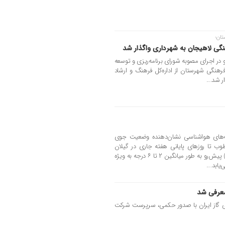
تان؛
گی لاهیجان به شهرداری واگذار شد
 در اجرای مصوبه شورای برنامه‌ریزی و توسعه
هنگی شهرستان از اداره‌کل فرهنگ و ارشاد
 شد....
‌های هواشناسی نشان‌دهنده وضعیت جوی
رطوب تا روزهای پایانی هفته جاری در گیلان
است؛ دما نیز فردا (سه‌شنبه) و (چهارشنبه) پیش‌رو به طور میانگین ۲ تا ۶ درجه به ویژه
ابد....
معرفی شد
ی گاز ایران با صدور حکمی، سرپرست شرکت