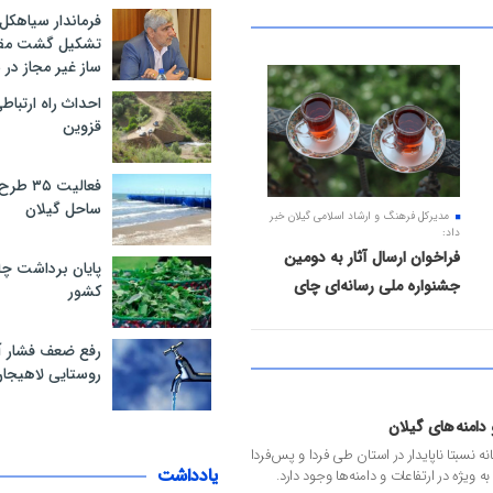
پیک خواهد بود....
فرماندار سیاهکل
تشکیل گشت مقاب
ساز غیر مجاز در
۰۷ مرداد ۱۴۰۵
احداث راه ارتباط
قزوین
فعالیت 
ساحل گیلان
مدیرکل فرهنگ و ارشاد اسلامی گیلان خبر
داد:
فراخوان ارسال آثار به دومین
پایان برداشت چا
جشنواره ملی رسانه‌ای چای
کشور
رفع ضعف فشار 
روستایی لاهیجا
 دامنه های گیلان
 نسبتا ناپایدار در استان طی فردا و پس فردا
یادداشت
ه ویژه در ارتفاعات و دامنه ها وجود دارد.