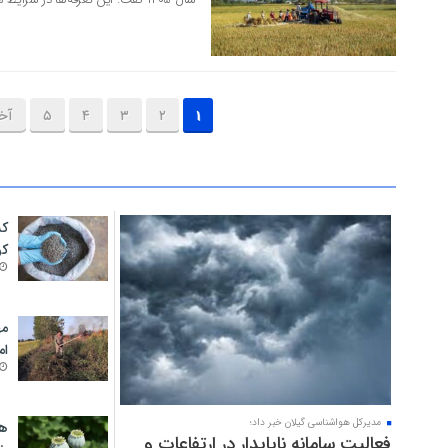
۱
۲
۳
۴
۵
آخ
کش
۱۴ مرداد ۱۴۰۵
کو
مه
ام
مدیرکل هواشناسی گیلان خبر داد؛
هش
فعالیت سامانه ناپایدار در ارتفاعات و