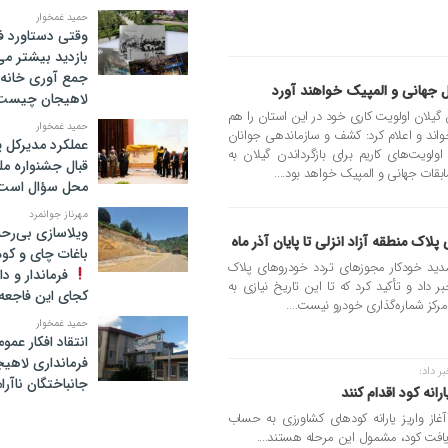
حمید غمخوار
وقتی دستاورد ف
بازدید بیشتر م
جمع آوری خانه 
ال جهانی و المپیک خواهند آورد
لاهیجان چیست
یلان اولویت‌ کاری خود در این استان را هم
حمید غمخوار
خواند و اعلام کرد: کشف و سازماندهی جوانان
عملکرد مدیرکل 
ولویت‌های کاریم برای بازگرداندن گیلان به
قبال جشنواره م
ابقات جهانی و المپیک خواهد بود....
محل سؤال است
مهرناز جوانمرد
ویلاسازی بی‌رحم
اک منطقه آزاد انزلی تا پایان آذر ماه
باغات چای و کوه
مدید خودکار مجوزهای تردد خودروهای پلاک
فرماندار و د
منطقه تا پایان آذرماه سال ۱۴۰۵ خبر داد و تأکید کرد که تا این تاریخ نیازی به
کجای این فاجعه ا
کز شماره‌گذاری خودرو نیست....
حمید غمخوار
انتقاد افکار عم
فرمانداری لاهیج
 داد:
جانباختگان ناآرا
انه کود اقدام کنند
غاز واریز یارانه کودهای کشاورزی به حساب