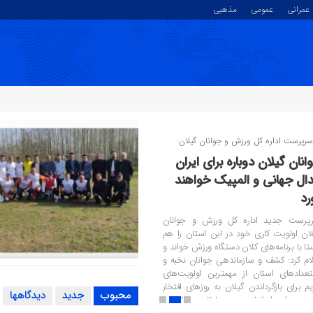
عمرانی
عمومی
مذهبی
رپرست اداره کل ورزش و جوانان گیلان:
انان گیلان دوباره برای ایران
ال جهانی و المپیک خواهند
رد
پرست جدید اداره کل ورزش و جوانان
لان اولویت‌ کاری خود در این استان را هم
تا با برنامه‌های کلان دستگاه ورزش خواند و
لام کرد: کشف و سازماندهی جوانان نخبه و
بازی دوستانه اقبـــــال امین لا
تعدادهای استان از مهمترین اولویت‌های
هــــــــــدف کنف گوراب + گ
یم برای بازگرداندن گیلان به روزهای افتخار
محبوب
جدید
دیدگاهها
رینی برای ایرانیان در مسابقات جهانی و