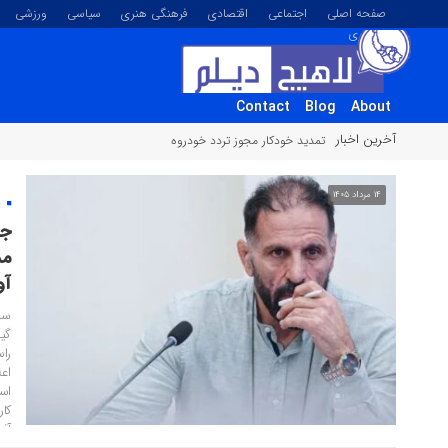
صفحه اصلی
اجتماعی
اقتصادی
فرهنگی هنری
سیاسی
ورزشی
تصویری
Contact
Blog
About
آخرین اخبار
تمدید خودکار مجوز تردد خودروهای پلاک منطقه آزاد انزلی تا پای
۱۴ مرداد ۱۴۰۵
س
جو
مد
آو
سر
گی
راس
اع
اس
کار
آف