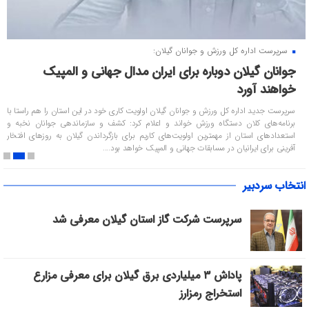
سرپرست اداره کل ورزش و جوانان گیلان:
سخنگوی سازمان منطقه آزاد انزلی خبر داد:
جوانان گیلان دوباره برای ایران مدال جهانی و المپیک
تمدید خودکار مجوز تردد خودروهای پلاک منطقه آزاد انزلی
خواهند آورد
تا پایان آذر ماه
سرپرست جدید اداره کل ورزش و جوانان گیلان اولویت‌ کاری خود در این استان را هم راستا با
سخنگوی سازمان منطقه آزاد انزلی از تمدید خودکار مجوزهای تردد خودروهای پلاک این
برنامه‌های کلان دستگاه ورزش خواند و اعلام کرد: کشف و سازماندهی جوانان نخبه و
منطقه تا پایان آذرماه سال ۱۴۰۵ خبر داد و تأکید کرد که تا این تاریخ نیازی به مراجعه حضوری
مالکین این خودروها به مرکز شماره‌گذاری خودرو نیست....
استعدادهای استان از مهمترین اولویت‌های کاریم برای بازگرداندن گیلان به روزهای افتخار
آفرینی برای ایرانیان در مسابقات جهانی و المپیک خواهد بود....
انتخاب سردبیر
سرپرست شرکت گاز استان گیلان معرفی شد
پاداش ۳ میلیاردی برق گیلان برای معرفی مزارع
استخراج رمزارز