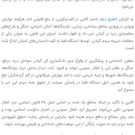
می‌شود.
به گزارش
لاهیج دیلم
،احمد آقایی در گفت‌وگویی، از منع قانونی اخذ هرگونه عوارض
ورودی در ورودی مناطق سیاحتی، زیارتی، تفرجگاه‌ها، اماکن تاریخی، جنگل و طرح‌های
سالم‌سازی دریا در گیلان خبر داد و اظهار داشت: اجرای این قانون به عنوان یکی از
مطالبات دیرینه مردم گیلان، توسط دستگاه قضا به کلیه دادستان‌های استان ابلاغ شده
است.
معاون اجتماعی و پیشگیری از وقوع جرم دادگستری کل گیلان سواحل دریا، مرتع،
جنگل و نظایر این را انفال عمومی خواند و افزود: لذت دیدار ساحل دریا، زیارتگاه‌ها،
تفرجگاه‌ها، شهرها و ابنیه تاریخی نباید با اخذ عوارض غیرقانونی در کام گردشگران تلخ
شود به همین دلیل دستگاه قضا در راستای صیانت از حقوق عامه مردم این امر را
ممنوع کرد.
آقایی با تأکید بر اینکه مناطق یاد شده بر اساس اصل ۴۵ قانون اساسی جزء انفال
عمومی تلقی می‌شوند تصریح کرد: انفال عمومی در اختیار حکومت اسلامی بوده و
باید برای مصالح و منافع مردم هزینه شود بنابراین در راستای رعایت حقوق شهروندی
عامه مردم باید به صورت رایگان از این موهبت‌های خدادادی و طبیعی بهره‌مند شوند.