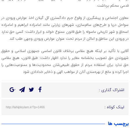
قدمی محکم برداشت.
معاون اجتماعی و پیشگیری از وقوع جرم دادگستری کل گیلان اخذ عوارض ورودی در
سواحل دریا و طرح‌های سالم‌سازی، شهرهای زیارتی مانند امامزاده ابراهیم و امامزاده
اسحاق و شهر تاریخی ماسوله را طبق قانون ممنوع خواند و ابراز داشت: کسی حق ندارد
در ورودی این مناطق و اماکن از مردم تحت عنوان عوارض ورودی وجهی طلب کند.
آقایی با تأکید بر اینکه هیچ مقامی برخلاف قانون اساسی جمهوری اسلامی و حقوق
شهروندی حق تصویب بخشنامه‌ مغایر را ندارد اظهار داشت: طبق قانون، هیچ مقامی
حق ندارد برای استفاده مردم از حقوق طبیعی‌شان محدودیت‌ها و ممنوعیت‌هایی را
اجرا کرده و مانع از بهره‌مندی آنان از مواهب الهی و ذخایر خدادادی شود
اشتراک گذاری :
لینک کوتاه :
http://lahijdeylam.ir/?p=1466
برچسب ها