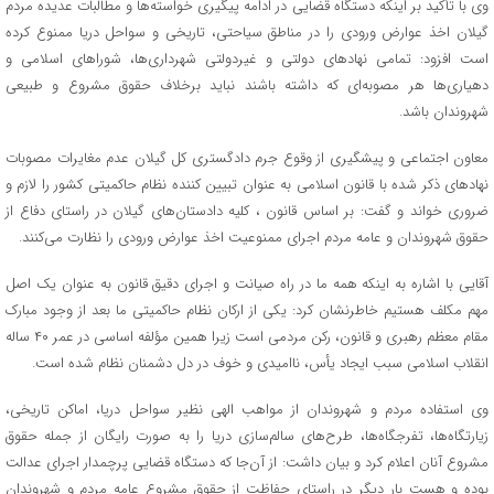
وی با تأکید بر اینکه دستگاه قضایی در ادامه پیگیری خواسته‌ها و مطالبات عدیده مردم
گیلان اخذ عوارض ورودی را در مناطق سیاحتی، تاریخی و سواحل دریا ممنوع کرده
است افزود: تمامی نهادهای دولتی و غیردولتی شهرداری‌ها، شوراهای اسلامی و
دهیاری‌ها هر مصوبه‌ای که داشته باشند نباید برخلاف حقوق مشروع و طبیعی
شهروندان باشد.
معاون اجتماعی و پیشگیری از وقوع جرم دادگستری کل گیلان عدم مغایرات مصوبات
نهادهای ذکر شده با قانون اسلامی به عنوان تبیین کننده نظام حاکمیتی کشور را لازم و
ضروری خواند و گفت: بر اساس قانون ، کلیه دادستان‌های گیلان در راستای دفاع از
حقوق شهروندان و عامه مردم اجرای ممنوعیت اخذ عوارض ورودی را نظارت می‌کنند.
آقایی با اشاره به اینکه همه ما در راه صیانت و اجرای دقیق قانون به عنوان یک اصل
مهم مکلف هستیم خاطرنشان کرد: یکی از ارکان نظام حاکمیتی ما بعد از وجود مبارک
مقام معظم رهبری و قانون، رکن مردمی است زیرا همین مؤلفه اساسی در عمر ۴۰ ساله
انقلاب اسلامی سبب ایجاد یأس، ناامیدی و خوف در دل دشمنان نظام شده است.
وی استفاده مردم و شهروندان از مواهب الهی نظیر سواحل دریا، اماکن تاریخی،
زیارتگاه‌ها، تفرجگاه‌ها، طرح‌های سالم‌سازی دریا را به صورت رایگان از جمله حقوق
مشروع آنان اعلام کرد و بیان داشت: از آن‌جا که دستگاه‌ قضایی پرچمدار اجرای عدالت
بوده و هست بار دیگر در راستای حفاظت از حقوق مشروع عامه مردم و شهروندان