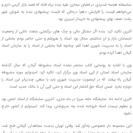
متاسفانه هجمه شدیدی در فضای مجازی علیه بنده براه افتاد که قصد بازار گرمی دارم و
می‌خواهم قیمت را افزایش دهم! درحالی که قیمت پیشنهادی بنده به شورای شهر
رشت نصف بهای پیشنهادی به خریدار تبریزی بود.
اکبری تاکید کرد: بنده اگر مشکل مالی و چک های برگشتی متعدد ناشی از وضعیت
نابسامان بازار و ارز نداشتم، محال بود اسناد را بفروشم و حتی حاضر بودم بخشی از
اسناد را به مدیریت شهری اهدا کنم. چنانچه قبلا بخشی از اسناد را به سازمان اسناد
گیلان اهدا کرده بودم.
وی با اشاره به رونمایی کتاب منتشر نشده اسناد مشروطه گیلان که سال گذشته
سازمان اسناد استان از کپی اسناد وی برگزار کرد، تاکید کرد: امیدوارم موزه مشروطه
گیلان راه بیفتد. که در اینصورت مدیریت شهری باید با مبلغی چندبرابر این اسناد را
دوباره بخرد. ضمن اینکه حق انتشار این اسناد و حتی کپی آن با مالک جدید است.
اکبری ادامه داد: نمایشگاه خانه میرزا در ماه جاری، آخرین نمایشگاه از استاد اصلی بود
و معلوم نیست اسناد فروخته شده چه سرنوشتی پیدا کند. امیدوارم از کشور خارج
نشود.
این مجموعه دار خصوصی یادآور شد: وقتی تهران بدست مجاهدان گیلانی فتح شد،
تبریز در محاصره روسها بود! تبریز ۱۹سال پیش موزه مشروطه راه اندازی کرد و یک برگ