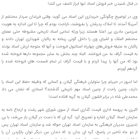
در قبال شنیدن خبر فروش اسناد تنها ابراز تاسف می کنند!
وی در توضیح چگونگی خریداری این اسناد می گوید: وقتی فرزندان سردار محتشم از
آمریکا آمدند تا املاک پدرشان را بفروشند، ناراحت بودم که چرا تا این اندازه به هویت
سرزمین مادری بی اعتنا هستند زیرا ورثه تمامی اسناد تاریخی مشروطه حتی عصای
محتشم الملک و اشیای وی را داخل گونی ریخته به پاکبان شهرداری تهران دادند و
پاکبان به عتیقه فروش‌های چهارراه استانبول فروخت و آنها که متوجه ارزش اسناد بودند
به قیمت گزاف به من فروختند. البته چند بخش به سایر مجموعه دارها فروخته شده
بود که من آنها را پیدا کردم و با قیمت گزاف تر تمام قسمت های فروخته شده را
گردهم آوردم.
اما امروز در حیرتم چرا متولیان فرهنگی گیلان و کسانی که وظیفه حفظ این اسناد را
دارند، چنین راحت از چنین اسناد مهم تاریخی گذشتند؟! اسنادی که نشان می داد
محمدعلی شاه در برابر قشون گیلان به گریه افتاده است!
اکبری به پروسه اداری قیمت گذاری اسناد از سوی شورای شهر رشت و ارجاع نامه به
سازمان اسناد گیلان اشاره و تصریح کرد: گره ای که با دست در گیلان باز می‌شد، با بی
تدبیری مدیران فرهنگی به سازمان اسناد تهران حواله شد و سازمان اسناد تهران پس
از دو ماه تاخیر در پاسخ، گره ای بدان زد که دندان من دیگر توان بازکردن آن را