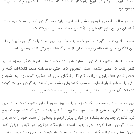
لحظه تاریخی برگی در تاریخ به‌یادگار گذاشتند که اسنادش تا همین چند روز پیش
موجود بود.
اما، در سالروز امضای فرمان مشروطه، آنچه نباید بسر گیلان آمد و اسناد مهم نقش
گیلانیان در این فتح تاریخی و بازگشایی مجدد مجلس، فروخته شد.
«حسن اکبری» می گوید: حاضر شدم به نصف بها این اسناد را به گیلان بفروشم تا از
این تنگنای مالی که بخاطر نوسانات ارز، از سال گذشته دچارش شدم رهایی یابم.
صاحب اسناد مشروطه گیلان با اشاره به وعده یکساله متولیان فرهنگی بویژه شورای
شهر رشت که عملی نشده است، تصریح کرد: حتی بوساطت مدیر انتشارات گیله وا
حاضر شدم ۵۰۰میلیون دریافت کنم تا از تنگنای مالی که درگیرم کرده بود، رها شوم و
باقی را هرطور شرایط دارند، حساب کنند؛ ولی نشد، نخواستند. به گیلان خیانت کردند
تک تک آنها که وعده دادند و بنده را در یک پروسه سخت قرار دادند.
این مجموعه دار خصوصی که همزمان با سالروز صدور فرمان مشروطه، در خانه میرزا
کوچک جنگلی، بخشی از اسناد مهم مشروطه گیلان را بنه‌مایش گذاشته بود، تصریح
کرد: تاکنون چندین نمایشگاه در گیلان برگزار کردم و بخشی از اسناد خود را به‌سازمان
اسناد گیلان اهدا کردم. ولی بعید است نمایشگاه دیگری در گیلان برگزار کنم.
نمی‌دانستم مسئولان گیلان تا این اندازه نسبت به هویت تاریخی خود بی‌تفاوتند! و