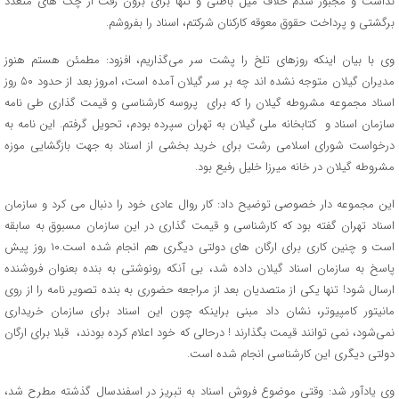
نداشت و مجبور شدم خلاف میل باطنی و تنها برای برون رفت از چک های متعدد
برگشتی و پرداخت حقوق معوقه کارکنان شرکتم، اسناد را بفروشم.
وی با بیان اینکه روزهای تلخ را پشت سر می‌گذاریم، افزود: مطمئن هستم هنوز
مدیران گیلان متوجه نشده اند چه بر سر گیلان آمده است، امروز بعد از حدود ۵۰ روز
اسناد مجموعه مشروطه گیلان را که برای پروسه کارشناسی و قیمت گذاری طی نامه
سازمان اسناد و کتابخانه ملی گیلان به تهران سپرده بودم، تحویل گرفتم. این نامه به
درخواست شورای اسلامی رشت برای خرید بخشی از اسناد به جهت بازگشایی موزه
مشروطه گیلان در خانه میرزا خلیل رفیع بود.
این مجموعه دار خصوصی توضیح داد: کار روال عادی خود را دنبال می کرد و سازمان
اسناد تهران گفته بود که کارشناسی و قیمت گذاری در این سازمان مسبوق به سابقه
است و چنین کاری برای ارگان های دولتی دیگری هم انجام شده است.۱۰ روز پیش
پاسخ به سازمان اسناد گیلان داده شد، بی آنکه رونوشتی به بنده بعنوان فروشنده
ارسال شود! تنها یکی از متصدیان بعد از مراجعه حضوری به بنده تصویر نامه را از روی
مانیتور کامپیوتر، نشان داد مبنی براینکه چون این اسناد برای سازمان خریداری
نمی‌شود، نمی توانند قیمت بگذارند ! درحالی که خود اعلام کرده بودند، قبلا برای ارگان
دولتی دیگری این کارشناسی انجام شده است.
وی یادآور شد: وقتی موضوع فروش اسناد به تبریز در اسفندسال گذشته مطرح شد،