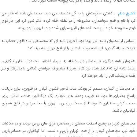
تک تک آنها که وعده دادند و بنده را در یک پروسه سخت قرار دادند.
لاهیج دیلم
– کشتی حکومتش را به گل نشسته می دید. محمدعلی شاه که فکر می
کرد با قلع و قمع مجاهدان، مشروطه را در نطفه خفه کرده، فکر نمی کرد این بار فوج
فوج مشروطه خواه از پشت کوه های البرز سرازیر شده و در قروین اردو بزنند.
التماس از محتوای نامه اش پیدا بود. آخرین نامه ای که محمدعلی شاه قاجار خطاب به
«ایالت جلیله گیلان» فرستاده بود تا ایشان را از فتح تهران منصرف کند.
همزمان نامه دیگری با امضای وزیر داخله به سپدار اعظم، محمدولی خان تنکابنی،
رسید. نامه ای که تاکید شده بود شاه، شروط مشروطه خواهان گیلانی را پذیرفته و نیز
همه دربندشدگان را آزاد خواهد کرد.
اما مجاهدان گیلان، مصمم تر بودند. علت تاخیر قشون گیلان در قزوین، برای دریافت
پاسخ بختیاری‌ها بود، نه فریب وعده های دوباره یک دیکتاتور. هدف، تلاش برای
مجاب کردن بختیاری‌ها بود تا از سمت ورامین، تهران را محاصره و در فتح همپای
گیلانیان باشند.
مجاهدان تبریز در چنین لحظات سختی در محاصره قزاق های روس بودند و در مکاتبات
خود نیز، مجاهدان گیلان را از فتح تهران بازمی داشتند. اما گیلانیان در حساس‌ترین