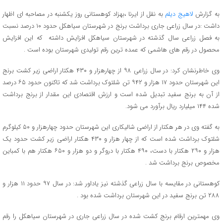
به گزارش
لاهیج دیلم
به نقل از ایرنا ،بهزاد کوهستانی روز یکشنبه در مصاحبه ای اظهار
داشت :در سال زراعی جاری برداشت برنج در شهرستان سیاهکل حدود ۱۰ درصد نسبت
به فصل زراعی سال گذشته در شهرستان سیاهکل افزایش داشته که این افزایش
محصول در رقم های هاشمی که عمده ترین رقم تولیدی شهرستان بوده است .
وی خاطرنشان کرد: در سال زراعی ۹۸ از چهارهزار و ۴۳۰ هکتار اراضی زیر کشت برنج
این شهرستان حدود ۱۷ هزار و ۹۴۲ تن شلتوک برداشت شد که تاکنون حدود ۶۵ درصد
از آن به برنج سفید تبدیل شده است و ارزش اقتصادی این مقدار از برنج برداشت
شده ۱۴۴ میلیارد ریال برآورد می شود.
به گفته وی در هر هکتار از اراضی شالیکاری این شهرستان حدود چهارهزار و ۵۰ کیلوگرم
شلتوک برداشت شده است که از چهار هزار و ۴۳۰ هکتار اراضی زیر کشت حدود یک
هزار و ۲۹۰ هکتار با دست، ۴۹۰ هکتار با دروگر و دو هزار و ۶۵۰ هکتار هم با کمباین
مخصوص برنج برداشت شد .
کوهستانی در مقایسه با سال زراعی گذشته نیز یاداور شد: در سال ۹۷ حدود ۱۱ هزار و
۲۸۸ تن برنج سفید در این شهرستان برداشت شده بود .
وی مهمترین ارقام برنج کشت شده در سال زراعی جاری در شهرستان سیاهکل را رقم