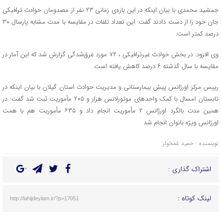
جمشید محمدی با بیان اینکه در این بازه‌ی زمانی ۲۳ نفر از مصدومان حوادث ترافیکی
جان خود را از دست دادند گفت: این تعداد تلفات در مقایسه با مدت مشابه پارسال ۳۰
درصد کمتر است.
وی افزود: در بخش حوادث غیرترافیکی ، ۷۲ مورد غرق‌شدگی گزارش شد که این آمار در
مقایسه با سال گذشته ۶ درصد کاهش یافته است.
رییس مرکز اورژانس پیش بیمارستانی و مدیریت حوادث استان گیلان با بیان اینکه در
تابستان امسال با کمک واحد‌های موتورلانس هزار و ۲۰۵ مأموریت ثبت شد گفت: در
همین مدت بالگرد اورژانس ۲ مأموریت انجام داد و ۶۳۵ مأموریت هم با همت
اورژانس ویژه بانوان انجام شد
نویسنده : حمید غمخوار
اشتراک گذاری :
لینک کوتاه :
http://lahijdeylam.ir/?p=17051