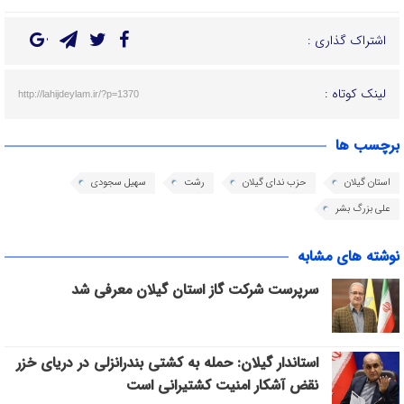
اشتراک گذاری :
لینک کوتاه :
http://lahijdeylam.ir/?p=1370
برچسب ها
استان گیلان
حزب ندای گیلان
رشت
سهیل سجودی
علی بزرگ بشر
نوشته های مشابه
سرپرست شرکت گاز استان گیلان معرفی شد
استاندار گیلان: حمله به کشتی بندرانزلی در دریای خزر
نقض آشکار امنیت کشتیرانی است