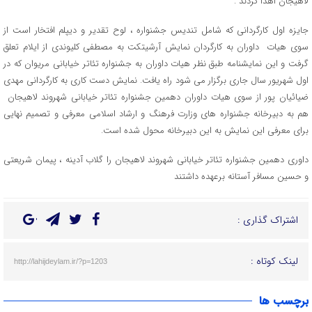
لاهیجان اهدا کردند .
جایزه اول کارگردانی که شامل تندیس جشنواره ، لوح تقدیر و دیپلم افتخار است از
سوی هیات داوران به کارگردان نمایش آرشیتکت به مصطفی کلیوندی از ایلام تعلق
گرفت و این نمایشنامه طبق نظر هیات داوران به جشنواره تئاتر خیابانی مریوان که در
اول شهریور سال جاری برگزار می شود راه یافت. نمایش دست کاری به کارگردانی مهدی
ضیائیان پور از سوی هیات داوران دهمین جشنواره تئاتر خیابانی شهروند لاهیجان
هم به دبیرخانه جشنواره های وزارت فرهنگ و ارشاد اسلامی معرفی و تصمیم نهایی
برای معرفی این نمایش به این دبیرخانه محول شده است.
داوری دهمین جشنواره تئاتر خیابانی شهروند لاهیجان را گلاب آدینه ، پیمان شریعتی
و حسین مسافر آستانه برعهده داشتند
اشتراک گذاری :
لینک کوتاه :
http://lahijdeylam.ir/?p=1203
برچسب ها