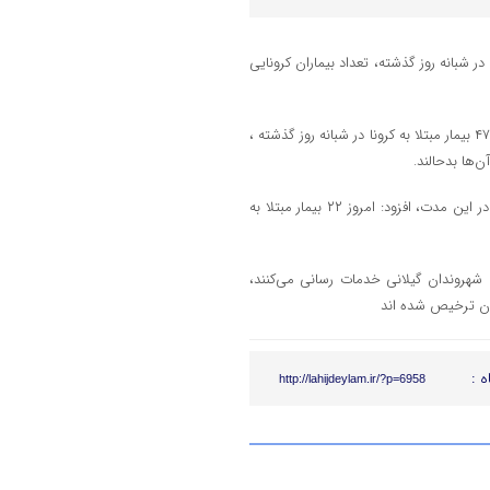
: با بستری ۴۷ بیمار جدید کرونایی در شبانه روز گذشته، تعداد بیماران کرونایی
،سخنگوی دانشگاه علوم پزشکی گیلان گفت: با بستری ۴۷ بیمار مبتلا به کرونا در شبانه روز گذشته ،
فردین مهرابیان با اشاره به بستری ۱۲ بیمار جدید کرونایی در بخش‌های ICU در این مدت، افزود: امروز ۲۲ بیمار مبتلا به
 خدمات رسانی به شهروندان گیلانی خدمات رسانی می‌کنند،
ه :
http://lahijdeylam.ir/?p=6958