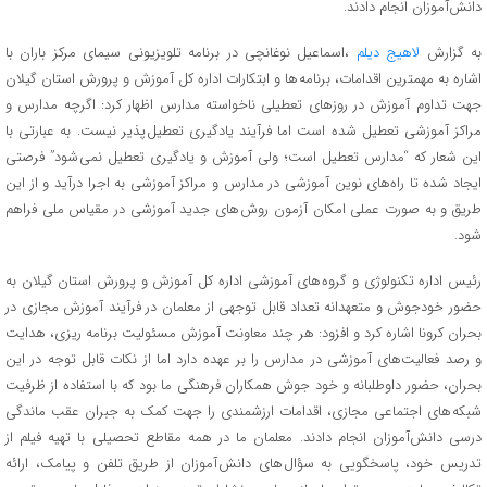
دانش‌آموزان انجام دادند.
به گزارش
لاهیج دیلم
،اسماعیل نوغانچی در برنامه تلویزیونی سیمای مرکز باران با
اشاره به مهمترین اقدامات، برنامه ها و ابتکارات اداره کل آموزش و پرورش استان گیلان
جهت تداوم آموزش در روزهای تعطیلی ناخواسته مدارس اظهار کرد: اگرچه مدارس و
مراکز آموزشی تعطیل شده است اما فرآیند یادگیری تعطیل پذیر نیست. به عبارتی با
این شعار که “مدارس تعطیل است؛ ولی آموزش و یادگیری تعطیل نمی شود” فرصتی
ایجاد شده تا راه‌های نوین آموزشی در مدارس و مراکز آموزشی به اجرا درآید و از این
طریق و به صورت عملی امکان آزمون روش های جدید آموزشی در مقیاس ملی فراهم
شود.
رئیس اداره تکنولوژی و گروه های آموزشی اداره کل آموزش و پرورش استان گیلان به
حضور خودجوش و متعهدانه تعداد قابل توجهی از معلمان در فرآیند آموزش مجازی در
بحران کرونا اشاره کرد و افزود: هر چند معاونت آموزش مسئولیت برنامه ریزی، هدایت
و رصد فعالیت‌های آموزشی در مدارس را بر عهده دارد اما از نکات قابل توجه در این
بحران، حضور داوطلبانه و خود جوش همکاران فرهنگی ما بود که با استفاده از ظرفیت
شبکه های اجتماعی مجازی، اقدامات ارزشمندی را جهت کمک به جبران عقب ماندگی
درسی دانش‌آموزان انجام دادند. معلمان ما در همه مقاطع تحصیلی با تهیه فیلم از
تدریس خود، پاسخگویی به سؤال های دانش آموزان از طریق تلفن و پیامک، ارائه