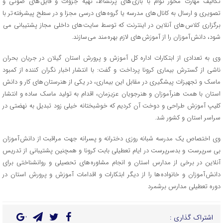
تکالیف مهارت محور توام با بازی های پرنشاط، تهیه جزوات و فایل های صوتی و
تصویری و ارسال به کانال های مدرسه یا گروه های درسی مجزا و در سطح پیشرفته تر با
برگزاری کلاس های آنلاین در اینترنت که توسط سایت های داخلی مجاز پشتیبانی می
شود، دانش آموزان را از آموزش های لازم بهره مند می سازند.
وی به تعدادی از ابتکارات اداره کل آموزش و پرورش استان گیلان در جریان بحران
ناشی از گسترش بیماری کرونا پرداخت و گفت: با انتشار اخبار نگران کننده از کمبود
ماسک و تجهیزات پیشگیری در مقابل این بیماری، در یکی از هنرستان های کار و دانش
استان با همت هنرآموزان و هنرجویان عزیزمان، اقدام به تولید ماسک ساده و انتشار
کلیپ آموزش طراحی و دوخت آن کردیم که خوشبختانه خیلی زود تبدیل به نهضتی در
سراسر استان و کشور شد.
وی اختصاص یک مدرسه شبانه روزی دخترانه و پسرانه جهت مراقبت از دانش آموزان
بی سرپرست و بدسرپرست در ایام تعطیلی بابت کرونا و همچنین پشتیبانی از تدریس
آنلاین در برخی از مدارس استان و انجام مشاوره های تحصیلی و روانشناختی برای
دانش آموزان و خانواده ها را از دیگر ابتکارات و اقدامات آموزش و پرورش استان در
دوره تعطیلی مدارس برشمرد
اشتراک گذاری :