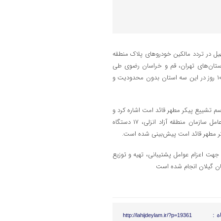
یل در تردد مالکین خودروهای پلاک منطقه
استان‌های تهران، قم و خراسان رضوی طی
هماهنگی صورت گرفته با فرماندهی راهور فراجا، تردد این خودروها به مدت ۱۰ روز در این سه استان بدون محدودیت و
اسم تشییع پیکر مطهر قائد امت اشاره کرد و
گفت: در چارچوب هماهنگی‌های انجام‌شده در سطح استان و با تاکید مدیرعامل سازمان منطقه آزاد انزلی، ۱۷ دستگاه
کر مطهر قائد امت پیش‌بینی شده است.
م جهت اعزام عوامل پشتیبانی، تهیه و توزیع
ان گیلان انجام شده است
ه :
http://lahijdeylam.ir/?p=19361