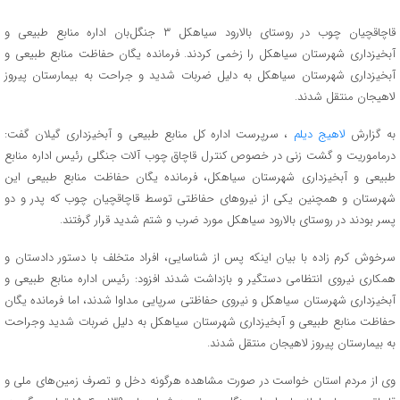
قاچاقچیان چوب در روستای بالارود سیاهکل ۳ جنگل‌بان اداره منابع طبیعی و
آبخیزداری شهرستان سیاهکل را زخمی کردند. فرمانده یگان حفاظت منابع طبیعی و
آبخیزداری شهرستان سیاهکل به دلیل ضربات شدید و جراحت به بیمارستان پیروز
لاهیجان منتقل شدند.
به گزارش
لاهیج دیلم
، سرپرست اداره کل منابع طبیعی و آبخیزداری گیلان گفت:
درماموریت و گشت زنی در خصوص کنترل قاچاق چوب آلات جنگلی رئیس اداره منابع
طبیعی و آبخیزداری شهرستان سیاهکل، فرمانده یگان حفاظت منابع طبیعی این
شهرستان و همچنین یکی از نیروهای حفاظتی توسط قاچاقچیان چوب که پدر و دو
پسر بودند در روستای بالارود سیاهکل مورد ضرب و شتم شدید قرار گرفتند.
سرخوش کرم زاده با بیان اینکه پس از شناسایی، افراد متخلف با دستور دادستان و
همکاری نیروی انتظامی دستگیر و بازداشت شدند افزود: رئیس اداره منابع طبیعی و
آبخیزداری شهرستان سیاهکل و نیروی حفاظتی سرپایی مداوا شدند، اما فرمانده یگان
حفاظت منابع طبیعی و آبخیزداری شهرستان سیاهکل به دلیل ضربات شدید وجراحت
به بیمارستان پیروز لاهیجان منتقل شدند.
وی از مردم استان خواست در صورت مشاهده هرگونه دخل و تصرف زمین‌های ملی و