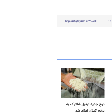
ه :
http://lahijdeylam.ir/?p=736
نرخ جدید تبدیل شلتوک به
برنج گیلان اعلام شد