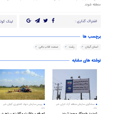
منطقه شوند.
اشتراک گذاری :
لینک کوتا
برچسب ها
استان گیلان
رشت
صنعت قلاب بافی
نوشته های مشابه
سخنگوی سازمان منطقه آزاد انزلی خبر
رییس سازمان جهاد کشاورزی گیلان خبر
داد:
داد؛
تمدید خودکار مجوز تردد
تعرفه برداشت مکانیزه برنج در