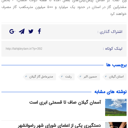
وی گفت: بر اساس پیش بینی های بعمل آمده تا هفته دولت امسال، ۶ بخش
مشترکین گاز در استان در حدود یک میلیارد و ۵۰۰ میلیون مترمکعب گاز مصرف
خواهند کرد
اشتراک گذاری :
لینک کوتاه :
http://lahijdeylam.ir/?p=392
برچسب ها
استان گیلان
حسین اکبر
رشت
مدیرعامل گاز گیلان
نوشته های مشابه
آسمان گیلان صاف تا قسمتی ابری است
دستگیری یکی از اعضای شورای شهر رضوانشهر