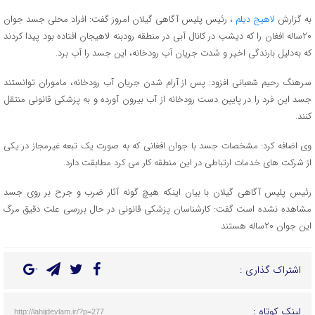
به گزارش
لاهیج دیلم
، رئیس پلیس آگاهی گیلان امروز گفت: افراد محلی جسد جوان
۲۰ساله افغان را که دیشب در کانال آبی در منطقه رودبنه لاهیجان افتاده بود پیدا کردند
که به‌دلیل بارندگی اخیر و شدت جریان آب رودخانه، این جسد را آب برد.
سرهنگ رحیم شعبانی افزود: پس از آرام شدن جریان آب رودخانه، ماموران توانستند
جسد این فرد را در پایین دست رودخانه از آب بیرون آورده و به پزشکی قانونی منتقل
کنند.
وی اضافه کرد: مشخصات جسد با جوان افغانی که به صورت یک تبعه غیرمجاز در یکی
از شرکت های خدمات ارتباطی در این منطقه کار می کرد مطابقت دارد.
رئیس پلیس آگاهی گیلان با بیان اینکه هیچ گونه آثار ضرب و جرح بر روی جسد
مشاهده نشده است گفت: کارشناسان پزشکی قانونی در حال بررسی علت دقیق مرگ
این جوان ۲۰ساله هستند
اشتراک گذاری :
لینک کوتاه :
http://lahijdeylam.ir/?p=277