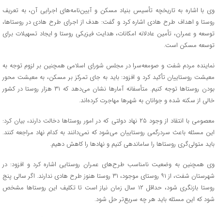
وی با اشاره به تاریخچه تأسیس بنیاد مسکن و آیین‌نامه‌های اجرایی آن، به تعریف
روستا و اهداف طرح هادی اشاره کرد و گفت: هدف از اجرای طرح هادی در روستاها،
توسعه و عمران، تأمین عادلانه امکانات، هدایت فیزیکی روستا و ایجاد تسهیلات برای
توسعه مسکن است.
نماینده مردم شفت و صومعه‌سرا در مجلس شورای اسلامی همچنین بر لزوم توجه به
معیشت روستاییان تأکید کرد و افزود: باید به جای تمرکز بر مسکن، به معیشت محور
بودن روستاها توجه کنیم. متأسفانه آمارها نشان می‌دهد که ۳۱ هزار روستا در کشور
خالی از سکنه شده و جوانان به شهرها مهاجرت کرده‌اند.
معصومی با انتقاد از وجود ۲۵ نهاد دولتی که در امور روستاها دخالت دارند، بیان کرد:
این مسئله باعث سردرگمی روستاییان می‌شود که نمی‌دانند به کدام نهاد مراجعه کنند.
باید متولی‌گری روستاها را ساماندهی کنیم و نهادها را کاهش دهیم.
وی همچنین به وضعیت نامناسب طرح‌های عمران روستایی اشاره کرد و افزود: در
شهرستان شفت، از ۹۱ روستای موجود، ۳۱ روستا هنوز طرح هادی ندارند. اگر سالی پنج
روستا بازنگری شود، حداقل ۱۲ سال زمان نیاز است تا تکلیف این روستاها مشخص
شود که این مسئله باید هر چه سریع‌تر حل شود.