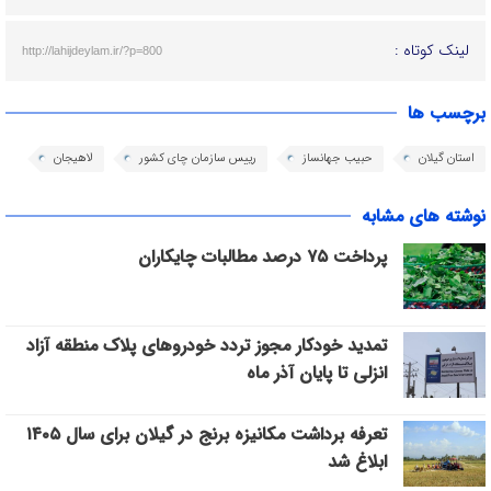
لینک کوتاه :
http://lahijdeylam.ir/?p=800
برچسب ها
استان گیلان
حبیب جهانساز
رییس سازمان چای کشور
لاهیجان
نوشته های مشابه
پرداخت ۷۵ درصد مطالبات چایکاران
تمدید خودکار مجوز تردد خودروهای پلاک منطقه آزاد
انزلی تا پایان آذر ماه
تعرفه برداشت مکانیزه برنج در گیلان برای سال ۱۴۰۵
ابلاغ شد