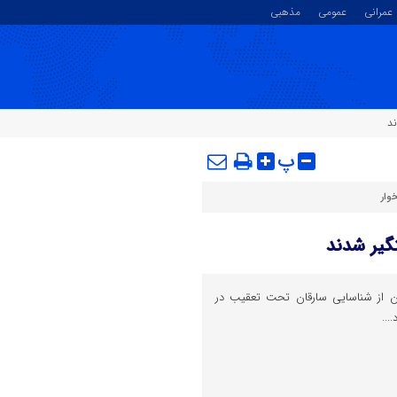
عمرانی
عمومی
مذهبی
د
پ
وار
یر شدند
 از شناسایی سارقان تحت تعقیب در
...