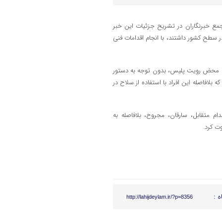
، ۲۷ اردیبهشت‌ماه در جمع خبرنگاران در تشریح جزئیات این خبر
در سطح کشور داشتند، با انجام اقدامات فنی
 به محض رویت پلیس، بدون توجه به دستور
 بلافاصله این افراد با استفاده از سلاح در
م متقابل، سارقان، مجروح، بلافاصله به
وت کرد.
ه :
http://lahijdeylam.ir/?p=8356