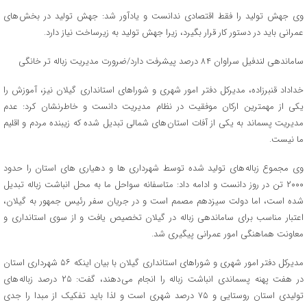
وی جهش تولید را فقط اقتصادی ندانست و یادآور شد: جهش تولید در بخش های
عمرانی باید در دستور کار قرار بگیرد، زیرا جهش تولید به زیرساخت نیاز دارد.
ساماندهی لندفیل سراوان ۸۴ درصد پیشرفت دارد/ضرورت مدیریت زباله تر خانگی
خداداد قنبرزاده، مدیرکل دفتر امور شهری و شوراهای استانداری گیلان نیز، آموزش را
یکی از مهمترین ارکان موفقیت در نظام مدیریت دانست و خاطرنشان کرد: عدم
مدیریت پسماند به یکی از آفات استان های شمالی تبدیل شده که زیبنده مردم و اقلیم
ما نیست.
وی مجموع زباله های تولید شده توسط شهرداری ها و دهیاری های استان را حدود
۲۰۰۰ تن در روز دانست و ادامه داد: متاسفانه سواحل ما به محل انباشت زباله تبدیل
شده است، اما دولت سیزدهم مصمم است و در جریان سفر رئیس جمهور به گیلان،
اعتبار مناسب برای ساماندهی زباله در گیلان تخصیص یافت و از سوی استانداری و
معاونت هماهنگی امور عمرانی پیگیری شد.
مدیرکل دفتر امور شهری و شوراهای استانداری گیلان با بیان اینکه ۵۶ شهرداری استان
در هفت پهنه پسماندی انباشت زباله را انجام می دهند، گفت: ۲۵ درصد زباله های
تولیدی استان روستایی و ۷۵ درصد شهری است و لذا باید تفکیک از مبدا را جدی