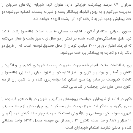
سراوان ۸۴ درصد پیشرفت فیزیکی دارد، عنوان کرد: شیرابه زباله‌های سراوان را
مدیریت می کنیم و به زودی قرارداد پیمانکار بسته و شیرابه پسماند تصفیه می شود؛ دو
خط پردازش جدید نیز به کارخانه کود آلی رشت افزوده خواهد شد.
معاون عمرانی استاندار گیلان با اشاره به معطلی ۱۰ ساله احداث زباله سوز رشت، تاکید
کرد: طبق هماهنگی های انجام شده در کمتر از دو سال زباله سوز رشت را فعال می کنیم
که نیازمند اعتبار بالغ بر ۲۰۰۰ میلیارد تومان از محل صندوق توسعه است که از طریق دو
بانک رفاه و تجارت به پیمانکار پرداخت می شود.
وی به اقدامات مثبت انجام شده جهت مدیریت پسماند شهرهای لاهیجان و لنگرود و
تالش و آستارا و رودبار و انزلی و… نیز اشاره کرد و افزود: برای راه اندازی زباله سوز و
کارخانه کمپوست در سایر پهنه های استان نیز برنامه ریزی شده و لذا شهرداران از هم
اکنون محل های دفن ریجکت را شناسایی کنند.
فکور در ادامه از شهرداران خواست پروژه های بازآفرینی شهری در بافت های فرسوده را
جدی بگیرند و متذکر شد: طرح نهضت ملی مسکن دارای چهار بخش از جمله حمایتی
شهری، خودمالکی، روستایی و بازآفرینی است که سهمیه چهار ساله گیلان در بازآفرینی
۱۶ هزار و ۸۸۷ واحد است؛ تاکنون ۳۱ درصد از این سهمیه معادل ۵۲۹۴ واحد عملیاتی
شده و مابقی نیازمند اهتمام شهرداران است.