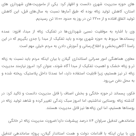
های حوزه مدیریت شهری دانست و اظهار کرد: یکی از ماموریت های شهرداری های
استان، کاهش تولید زباله بوده که طبق آمارها نسبت به سال های قبل، این کاهش
تولید اتفاق افتاده و از ۲۲۰۰ تن در روز به حدود ۱۸۰۰ تن رسیدیم.
وی با اشاره به موفقیت نسبی شهرداری ها در تفکیک زباله از مبدا، افزود: عمده
پسماندها مربوط به حوزه شهری بوده و باید تفکیک از مبدا را جدی بگیریم که در این
راستا آگاهی بخشی و اطلاع رسانی و آموزش دادن به مردم خیلی مهم است.
معاون هماهنگی امور عمرانی استانداری گیلان با بیان اینکه مردم باید نسبت به زباله
تر و زباله خشک و اهمیت تفکیک از مبدا آگاه شوند، عنوان کرد: امروز نیازمند مدیریت
زباله تر نیز هستیم، زیرا قابلیت استفاده دارد، اما عمدتا داخل پلاستیک ریخته شده و
به محل دفن می رود.
فکور، پسماند تر حوزه خانگی و بخش اصناف را قابل مدیریت دانست و تاکید کرد: در
گذشته زباله روستایی نداشتیم، اما امروز سبک زندگی تغییر کرده و شاهد تولید زباله در
روستاها هستیم، اما این زباله ها نیز قابل مدیریت هستند.
ساماندهی لندفیل سراوان ۸۴ درصد پیشرفت دارد/ضرورت مدیریت زباله تر خانگی
وی با بیان اینکه با اقدامات دولت و همت استاندار گیلان، پروژه ساماندهی لندفیل