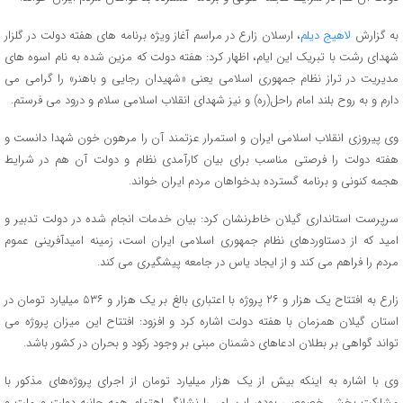
به گزارش
لاهیج دیلم
، ارسلان زارع در مراسم آغاز ویژه برنامه های هفته دولت در گلزار
شهدای رشت با تبریک این ایام، اظهار کرد: هفته دولت که مزین شده به نام اسوه های
مدیریت در تراز نظام جمهوری اسلامی یعنی «شهیدان رجایی و باهنر» را گرامی می
دارم و به روح بلند امام راحل(ره) و نیز شهدای انقلاب اسلامی سلام و درود می فرستم.
وی پیروزی انقلاب اسلامی ایران و استمرار عزتمند آن را مرهون خون شهدا دانست و
هفته دولت را فرصتی مناسب برای بیان کارآمدی نظام و دولت آن هم در شرایط
هجمه کنونی و برنامه گسترده بدخواهان مردم ایران خواند.
سرپرست استانداری گیلان خاطرنشان کرد: بیان خدمات انجام شده در دولت تدبیر و
امید که از دستاوردهای نظام جمهوری اسلامی ایران است، زمینه امیدآفرینی عموم
مردم را فراهم می کند و از ایجاد یاس در جامعه پیشگیری می کند.
زارع به افتتاح یک هزار و ۲۶ پروژه با اعتباری بالغ بر یک هزار و ۵۳۶ میلیارد تومان در
استان گیلان همزمان با هفته دولت اشاره کرد و افزود: افتتاح این میزان پروژه می
تواند گواهی بر بطلان ادعاهای دشمنان مبنی بر وجود رکود و بحران در کشور باشد.
وی با اشاره به اینکه بیش از یک هزار میلیارد تومان از اجرای پروژه‌های مذکور با
مشارکت بخش خصوصی بوده، این امر را نشانگر اهتمام همه جانبه دولت و ملت و