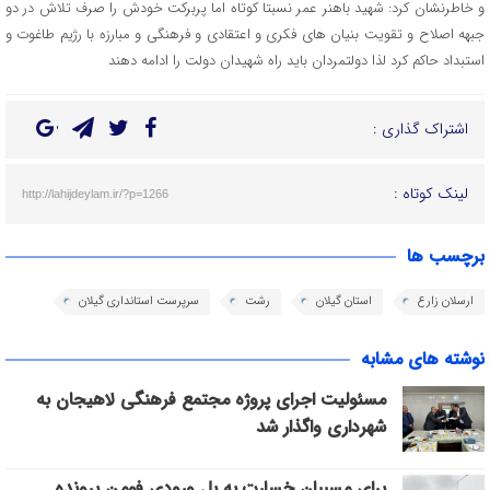
و خاطرنشان کرد: شهید باهنر عمر نسبتا کوتاه اما پربرکت خودش را صرف تلاش در دو
جبهه اصلاح و تقویت بنیان های فکری و اعتقادی و فرهنگی و مبارزه با رژیم طاغوت و
استبداد حاکم کرد لذا دولتمردان باید راه شهیدان دولت را ادامه دهند
اشتراک گذاری :
لینک کوتاه :
http://lahijdeylam.ir/?p=1266
برچسب ها
ارسلان زارع
استان گیلان
رشت
سرپرست استانداری گیلان
نوشته های مشابه
مسئولیت اجرای پروژه مجتمع فرهنگی لاهیجان به
شهرداری واگذار شد
برای مسببان خسارت به پل ورودی فومن پرونده