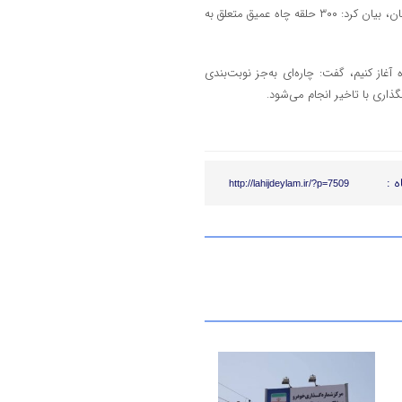
وی با اشاره به فعالیت ۶۲۴ ایستگاه پمپاژ آب منطقه‌ای و جهاد کشاورزی در استان، بیان کرد: ۳۰۰ حلقه چاه عمیق متعلق به
آغاز کنیم، گفت: چاره‌ای به‌جز نوبت‌بندی
ه :
http://lahijdeylam.ir/?p=7509