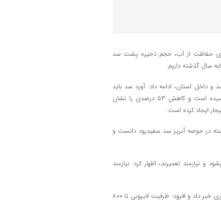
) در جلسه شورای حفاظت از آب، حجم ذخیره پشت سد
ه آبریز سد و داخل استان، ادامه داد: آورد سد باید
بیش از یک میلیارد مترمکعب باشد که اکنون به ۴۸۹ میلیون مترمکعب رسیده است و کاهش ۵۳ درصدی را نشان
جار ایجاد کرده است.
ته در حوضه آبریز سد سفیدرود دانست و
شود و نیازمند تعمیرند، اظهار کرد: نیازمند
مدیرعامل آب منطقه‌ای گیلان از هدفگذاری لایروبی ۵۰۰ کیلومتری انهار کشاورزی خبر داد و افزود: ظرفیت لایروبی تا ۸۰۰