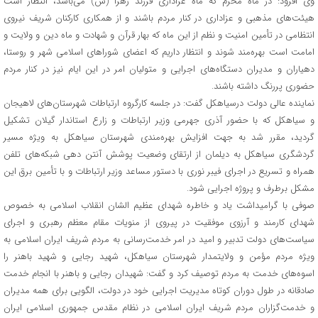
وی افزود: در ماه محرم که ماه عزاداری فرزند زهرا (س) می‌باشد، انتظار است
هیئت‌های مذهبی و عزاداری در کنار مردم باشند و از همکاری کارکنان شریف نیروی
انتظامی در تأمین امنیت و نظم از این ماه که بهار قرآن و شهادت و ماه دین و ولایت و
امامت است بهره‌مند شوند و انتظار داریم که اعضای شوراهای اسلامی شهر و روستا،
دهیاران و مدیران دستگاه‌های اجرایی و متولیان امر در این ایام نیز در کنار مردم
حضوری پررنگ داشته باشند.
نماینده عالی دولت درسیاهکل گفت: در جلسه کارگروه ارتباطات شهرستان‌های لاهیجان
و سیاهکل که با حضور آذری جهرمی وزیر ارتباطات و زارع استاندار گیلان تشکیل
گردید، مقرر شد به جهت افزایش بهره‌مندی شهرستان سیاهکل به ویژه مسیر
گردشگری سیاهکل به دیلمان از ارتقای وضعیت پوشش آنتن دهی شبکه‌های تلفن
همراه و تسریع در اجرای فیبر نوری با دستور مساعد وزیر ارتباطات و با تأمین برق این
مشکل برطرف و پروژه اجرایی شود.
صوفی با گرامیداشت یاد و خاطره شهدای عظیم الشان انقلاب اسلامی به خصوص
شهدای کارمند و آرزوی موفقیت در پیروی از منویات مقام معظم رهبری و اجرای
سیاست‌های دولت تدبیر و امید در امر خدمت‌رسانی به مردم شریف ایران اسلامی به
ویژه مردم مؤمن و ولایتمدار شهرستان سیاهکل، شهید رجایی و شهید باهنر را
اسوه‌های خدمت به مردم توصیف کرد و گفت: شهیدان رجایی و باهنر با انجام خدمت‌
صادقانه در طول دوران کوتاه مدیریت اجرایی خود در دولت، الگویی برای همه مدیران
و خدمت‌گزاران مردم شریف ایران اسلامی در نظام مقدس جمهوری اسلامی ایران