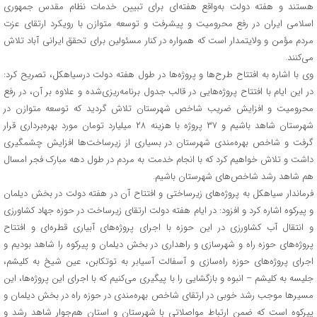
هستند و هفته دولت به‌واقع هفته‌ای برای تبیین خدمات نظام مقدس جمهوری
اسلامی ایران در رفع محرومیت و پیشرفت و توسعه متوازن با رویکرد ارتقای عزت
مردم مؤمن و ولایتمدار است که همواره در کنار مسئولین برای تحقق ایرانی آباد تلاش
می‌کنند.
وی با اشاره به افتتاح طرح‌ها و پروژه‌ها در طول هفته دولت درسیاهکل، تصریح کرد:
در این ایام با افتتاح پروژه‌هایی در قالب جدول برنامه‌ریزی‌شده و علاوه بر آن، در رفع
محرومیت و افزایش ضریب شاخص شهرستان تلاش گردید که توسعه متوازن در
شهرستان شاهد باشیم و ۳۷ پروژه با هزینه ۲۸ میلیارد تومان مورد بهره‌برداری قرار
گرفت و شاخص بهره‌مندی شهرستان در بسیاری از زیرساخت‌ها افزایش چشمگیری
داشت و تلاش خواهیم کرد که با انجام خدمت به مردم در طول دهه مبارک فجر امسال
هم شاهد رشد شاخص‌های شهرستان باشیم.
فرماندار سیاهکل به پروژه‌های زیرساختی و افتتاح آن در هفته دولت در بخش دیلمان
و پیرکوه اشاره کرد و افزود: در ایام هفته دولت ارتقای زیرساخت در حوزه جهاد کشاورزی
و انتقال آب کشاورزی در این حوزه با اجرای پروژه‌های آبیاری قطره‌ای و افتتاح
پروژه‌های حوزه راه و شهرسازی و راهداری در بخش دیلمان و پیرکوه را شاهد بودیم و
اجرای پروژه‌های حوزه راه‌سازی و آسفالت آسیابر به توتکابن، عین شیخ به کلیشم،
جلیسه به کلیشم – انبوه و بازگشایی را با پیگیری می‌کنیم که با اجرای این پروژه‌ها، این
مسیرها موجب رشد خوبی در ارتقای شاخص بهره‌مندی در حوزه راه در بخش دیلمان و
پیرکوه است که ضمن ارتباط مواصلاتی با شهرستان و استان هم‌جوار شاهد رشد و