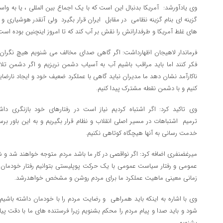
وی یادآورشد: آمریکا بدنبال این است که با یک اجماع بین المللی ، یا به واسط
گزینه ای بنام گزینه نظامی در مقابل ایران قرار بگیرد ولی آنقدر هوشیاری و
های غلط آمریکا و طرفدارانش را نقش بر آب کند که تا امروز اینچنین بوده است
فرماندار لاهیجان اظهارداشت: اگر گاهی صدای مخالف می شنویم هیچ نگران
فکر کنند اما باید مراقب باشیم آب به آسیاب دشمن نریزیم و اگر دشمن تل
ناکارآمد نشان دهد ما مدیران نباید گاهی با عملکرد ضعیف خود و ایجاد نار
کنیم و با دشمن نقطه مشترک پیدا کنیم.
وی تاکید کرد: اگر اشتباه کردیم نیاز است در رفتارهای خود بازنگری د
ترمیم اشتباهات در مسیر اصلی انقلاب و نظام قرار بگیریم و به این باور بر
خدمت رسانی به آنها هیچگاه کوتاهی نکنیم.
میرغضنفری اضافه کرد: اگر نواقصی در کار ما باشد مردم متوجه خواهند شد و شای
عمومی و رفتار سیاست عمومی با یک حرکت پوپلیستی بتوانیم رفتار خودمان را
زمانی معینی ماهیت عملکرد ما برای مردم روشن و مشخص خواهدرشد.
وی با اشاره به اینکه باید همراهی و رضایت مردم را با خودمان داشته با
شود و باید صدا و پیام مردم را محکم بشنویم زیرا فرستنده های ما با دقت پیا
بشنویم.