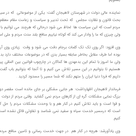
نماینده عالی دولت در شهرستان لاهیجان گفت: یکی از موضوعاتی که در سیا
بحث قانون و نظارت مجلس که تحت تدبیر و سیاست و زعامت مقام معظم ر
مردم است که این سیاست ها لحاظ می شود درحالی که هرچند می توانیم با 
ولی چیزی که ما را وادار می کند که کوتاه نیاییم منافع بلند مدت مردم و ملی ا
وی افزود: اگر روی تک تک کلمات برجام دقت می شود و وقت زیادی روی 
بوده اما طرف مقابل بخاطر سابقه بسیار بدی که در موضوعات مختلف دارد ب
ولی ما امروز با تمام این بدعهدی ها کماکان در چارچوب قوانین بین المللی 
هستیم تا بتوانیم در این مسیر تلاش می کنیم و تا آنجا که بتوانیم باب گفت 
داریم که فردا دنیا ایران را متهم نکند که شما مسیر را مسدود کردید .
فرماندار لاهیجان اظهارداشت: هر جایی مشکلی بر جای مانده است مقصر 
بزرگ نمایی مشکلات گره ای از کارهای مردم نمی گشاید وقتی مردم از دولت
و قوا است و باید تلاش کنیم در کنار هم و با وحدت مشکلات مردم را حل کن
است که درمسیر خدمت سیاه و سفید نمی شناسد و تفاوتی قائل نشده اس
کنیم.
وی یادآورشد: هرچه در کنار هم در جهت خدمت رسانی و تامین منافع مردم