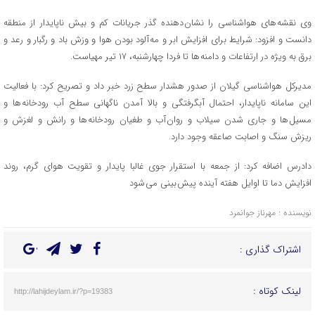
وی نقشه های هواشناسی را نشان دهنده گذر جریانات کم و بیش ناپایدار از منطقه
دانست و افزود: شرایط برای افزایش ابر و مه آلود بودن هوا و وزش باد و رگبار و رعد و
برق به ویژه در ارتفاعات و دامنه ها تا فردا چهارشنبه، ۱۷ تیر مهیاست.
مدیرکل هواشناسی گیلان از صدور هشدار سطح زرد خبر داد و تصریح کرد: با فعالیت
این سامانه ناپایدار، احتمال آبگرفتگی و بالا آمدن ناگهانی سطح آب رودخانه ها و
مسیل ها و جاری شدن سیلاب و روان آب و طغیان رودخانه ها و رانش و لغزش و
ریزش سنگ و اصابت صاعقه وجود دارد.
دادرس اضافه کرد: از جمعه با استقرار جوی غالبا پایدار و تقویت هوای گرم، روند
افزایش دما تا اوایل هفته آینده پیش بینی می شود
نویسنده : مهرناز جوانمرد
اشتراک گذاری :
لینک کوتاه :
http://lahijdeylam.ir/?p=19383