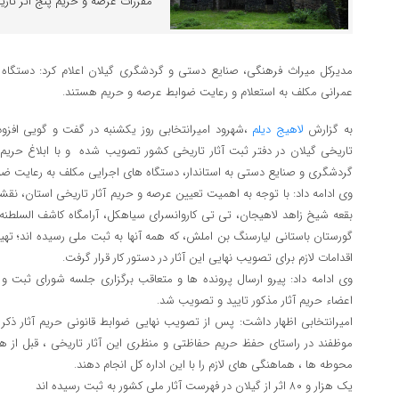
مقررات عرصه و حریم پنج اثر تاریخ
مدیرکل میراث فرهنگی، صنایع دستی و گردشگری گیلان اعلام کرد: دستگاه ه
عمرانی مکلف به استعلام و رعایت ضوابط عرصه و حریم هستند.
به گزارش
لاهیج دیلم
،شهرود امیرانتخابی روز یکشنبه در گفت و گویی افزو
تاریخی گیلان در دفتر ثبت آثار تاریخی کشور تصویب شده و با ابلاغ حریم 
گردشگری و صنایع دستی به استاندار، دستگاه های اجرایی مکلف به رعایت ضو
وی ادامه داد: با توجه به اهمیت تعیین عرصه و حریم آثار تاریخی استان، نقش
بقعه شیخ زاهد لاهیجان، تی تی کاروانسرای سیاهکل، آرامگاه کاشف السلطنه 
گورستان باستانی لیارسنگ بن املش، که همه آنها به ثبت ملی رسیده اند؛ ته
اقدامات لازم برای تصویب نهایی این آثار در دستور کار قرار گرفت.
وی ادامه داد: پیرو ارسال پرونده ها و متعاقب برگزاری جلسه شورای ثبت و حر
اعضاء حریم آثار مذکور تایید و تصویب شد.
امیرانتخابی اظهار داشت: پس از تصویب نهایی ضوابط قانونی حریم آثار ذکر 
موظفند در راستای حفظ حریم حفاظتی و منظری این آثار تاریخی ، قبل از هر
محوطه ها ، هماهنگی های لازم را با این اداره کل انجام دهند.
یک هزار و ۸۰ اثر از گیلان در فهرست آثار ملی کشور به ثبت رسیده اند