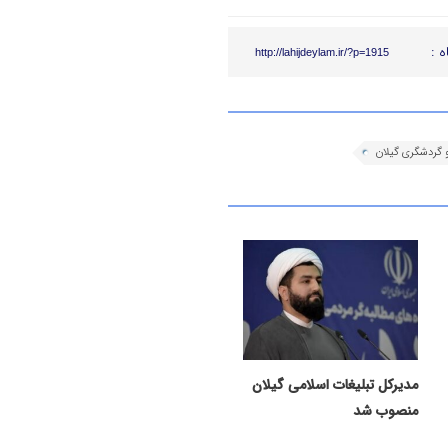
ه :
http://lahijdeylam.ir/?p=1915
 گردشگری گیلان
مدیرکل تبلیغات اسلامی گیلان
منصوب شد