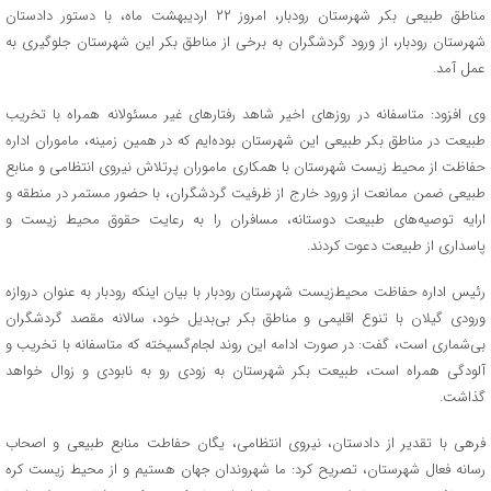
مناطق طبیعی بکر شهرستان رودبار، امروز ۲۲ اردیبهشت ماه، با دستور دادستان
شهرستان رودبار، از ورود گردشگران به برخی از مناطق بکر این شهرستان جلوگیری به
عمل آمد.
وی افزود: متاسفانه در روزهای اخیر شاهد رفتارهای غیر مسئولانه همراه با تخریب
طبیعت در مناطق بکر طبیعی این شهرستان بوده‌ایم که در همین زمینه، ماموران اداره
حفاظت از محیط زیست شهرستان با همکاری ماموران پرتلاش نیروی انتظامی و منابع
طبیعی ضمن ممانعت از ورود خارج از ظرفیت گردشگران، با حضور مستمر در منطقه و
ارایه توصیه‌های طبیعت دوستانه، مسافران را به رعایت حقوق محیط زیست و
پاسداری از طبیعت دعوت کردند.
رئیس اداره حفاظت محیط‌زیست شهرستان رودبار با بیان اینکه رودبار به عنوان دروازه
ورودی گیلان با تنوع اقلیمی و مناطق بکر بی‌بدیل خود، سالانه مقصد گردشگران
بی‌شماری است، گفت: در صورت ادامه این روند لجام‌گسیخته که متاسفانه با تخریب و
آلودگی همراه است، طبیعت بکر شهرستان به زودی رو به نابودی و زوال خواهد
گذاشت.
فرهی با تقدیر از دادستان، نیروی انتظامی، یگان حفاطت منابع طبیعی و اصحاب
رسانه فعال شهرستان، تصریح کرد: ما شهروندان جهان هستیم و از محیط زیست کره