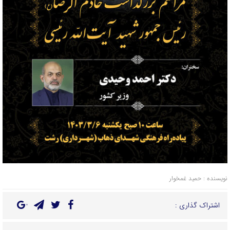
نویسنده : حمید غمخوار
اشتراک گذاری :