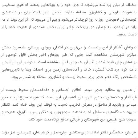
مختلف از میان برداشته می‌شوند تا جای خود را به ویلاهایی بدهند که هیچ سنخیتی
با هویت تاریخی و کشاورزی منطقه ندارند. مخمل سبز باغات چای بر دامنه‌های
کوهستانی لاهیجان، روز به روز کوچک‌تر می‌شود و بیم آن می‌رود که اگر این روند ادامه
یابد در آینده‌ای نه چندان دور پایتخت چای ایران بخش عمده‌ای از هویت خود را از
دست بدهد.
نمونه‌ای آشکار از این وضعیت را می‌توان در ابتدای ورودی روستای علیسرود بخش
مرکزی شهرستان مشاهده کرد، جایی که طی روزهای اخیر بخش قابل توجهی از
بوته‌های چای نابود شده و آثار آن همچنان قابل مشاهده است. علاوه بر این تراشیدن
دامنه کوه، برداشت گسترده خاک و آماده‌سازی زمین برای احداث ویلا یا کاربری‌هایی
نامشخص زنگ خطر جدی برای محیط زیست و کشاورزی منطقه به شمار می‌رود.
از همین رو مطالبه جدی مردم، فعالان اجتماعی و دغدغه‌مندان محیط زیست از
فرماندار و دادستان محترم شهرستان لاهیجان این است که هرچه سریع‌تر با حضور
میدانی و بازدید از مناطق در معرض تخریب نسبت به توقف این روند اقدام کنند. انتظار
می‌رود دستگاه‌های مسئول اجازه ندهند سودجویان و دلالان زمین، تاریخ، هویت و
سرمایه‌های طبیعی این شهرستان را قربانی منافع کوتاه‌مدت خود کنند.
افزایش چشمگیر دفاتر املاک در روستاهای چای‌خیز و کوهپایه‌ای شهرستان نیز مؤید