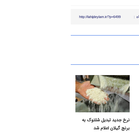
ه :
http://lahijdeylam.ir/?p=6499
نرخ جدید تبدیل شلتوک به
برنج گیلان اعلام شد