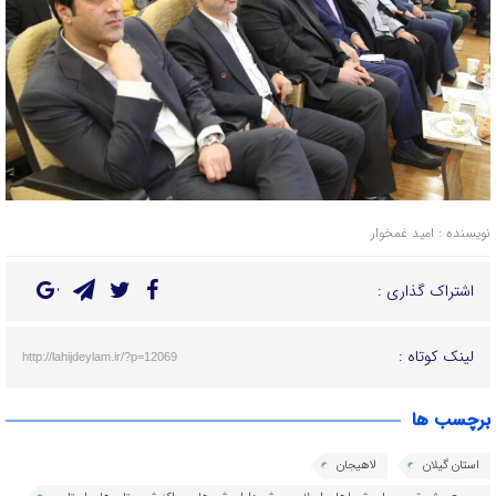
نویسنده : امید غمخوار
اشتراک گذاری :
لینک کوتاه :
http://lahijdeylam.ir/?p=12069
برچسب ها
استان گیلان
لاهیجان