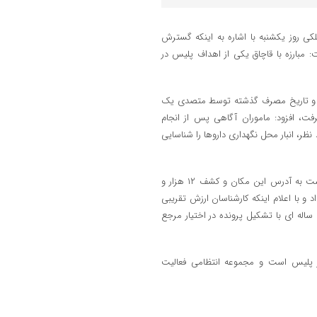
لکی روز یکشنبه با اشاره به اینکه گسترش
: مبارزه با قاچاق یکی از اهداف پلیس در
اچاق و تاریخ مصرف گذشته توسط متصدی یک
ت، افزود: ماموران آگاهی پس از انجام
ظر، انبار محل نگهداری داروها را شناسایی
فرمانده انتظامی استان گیلان از اعزام پلیس به همراه کارشناس شبکه بهداشت به آدرس این مکان و کشف ۱۲ هزار و
ر و ۹۳۶ قلم داروی قاچاق خبر داد و با اعلام اینکه کارشناسان ارزش تقریبی
این کشفیات را ۵۰ میلیارد ریال برآورد کردند، بیان کرد: در این پیوند متهم ۵۷ ساله ای با تشکیل پرونده در اختیار مرجع
مز پلیس است و مجموعه انتظامی فعالیت