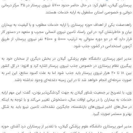
پرستاری گیلان، اظهار کرد: در حال حاضر حدود ٥٧٠٠ نیروی پرستار در ۳۵ مرکز درمانی
دولتی و خصوصی استان مشغول به ارایه خدمات هستند.
زاهدصفت یکی از اهداف حوزه پرستاری را ارایه خدمات مطلوب و با کیفیت به بیماران
بیان و خاطرنشان کرد: در این راستا، تامین نیروی انسانی مجرب و متعهد در دستور کار
قرار دارد که در دو دوره متوالی به ترتیب ٥٠٠٠ و ٤٥٠٠ نفر نیروی پرستار، از طریق
آزمون استخدامی در کشور، جذب شود.
مدیر امور پرستاری دانشگاه علوم پزشکی گیلان در بخش دیگری از سخنان خود به
پیگیری نظام پرستاری در خصوص جذب نیروی پرستار اشاره کرد و افزود: در کل کشور
بین ١٨ تا ٢٠ هزار نیروی پرستار باید جذب شود اما به علت کمبود منابع، این امر به
صورت مرحله ای انجام خواهد شد تا در این زمینه دغدغه ای وجود نداشته باشد.
وی، با تصریح بر جمعیت شناور گیلان به جهت گردشگرپذیر بودن، گفت: این مهم ارایه
خدمات به بیماران را در برخی اوقات سال، دستخوش تغییر می کند و با توجه به اینکه
در سال های اخیر نیروی های بازنشسته، جایگزین نشده اند، تامین نیرو باید به شکل
بهتر و مستمر صورت گیرد.
مدیر امور پرستاری دانشگاه علوم پزشکی گیلان، با تقدیر از پرستاران درد آشنای حوزه