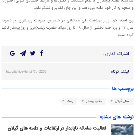
سلامت، گفت: پرستاران با تمام مشکلات و کمبودها و شرایط اقتصادی کنونی، صبورانه
و متعهد به کار خود ادامه می دهند و این جای تقدیر و تشکر دارد.
وی اضافه کرد: وزیر بهداشت طی مکاتباتی در خصوص معوقات پرستاران، بر تسویه
سال ٩٧ و پرداخت بخشی از سال ٩٨ تا روز میلاد حضرت زینب(س) و روز پرستار تاکید
کرده است
اشتراک گذاری :
لینک کوتاه :
http://lahijdeylam.ir/?p=2253
برچسب ها
استان گیلان
جذب پرستار
رشت
نوشته های مشابه
فعالیت سامانه ناپایدار در ارتفاعات و دامنه های گیلان